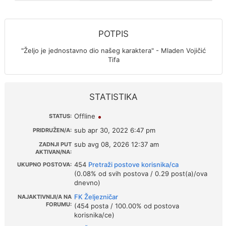
POTPIS
"Željo je jednostavno dio našeg karaktera" - Mladen Vojičić
Tifa
STATISTIKA
Offline
STATUS:
sub apr 30, 2022 6:47 pm
PRIDRUŽEN/A:
sub avg 08, 2026 12:37 am
ZADNJI PUT
AKTIVAN/NA:
454
Pretraži postove korisnika/ca
UKUPNO POSTOVA:
(0.08% od svih postova / 0.29 post(a)/ova
dnevno)
FK Željezničar
NAJAKTIVNIJI/A NA
FORUMU:
(454 posta / 100.00% od postova
korisnika/ce)