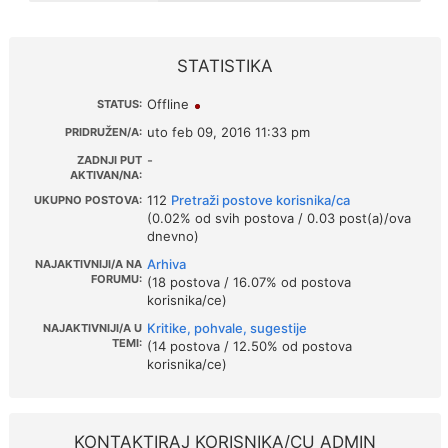
STATISTIKA
Offline
STATUS:
uto feb 09, 2016 11:33 pm
PRIDRUŽEN/A:
-
ZADNJI PUT
AKTIVAN/NA:
112
Pretraži postove korisnika/ca
UKUPNO POSTOVA:
(0.02% od svih postova / 0.03 post(a)/ova
dnevno)
Arhiva
NAJAKTIVNIJI/A NA
FORUMU:
(18 postova / 16.07% od postova
korisnika/ce)
Kritike, pohvale, sugestije
NAJAKTIVNIJI/A U
TEMI:
(14 postova / 12.50% od postova
korisnika/ce)
KONTAKTIRAJ KORISNIKA/CU ADMIN