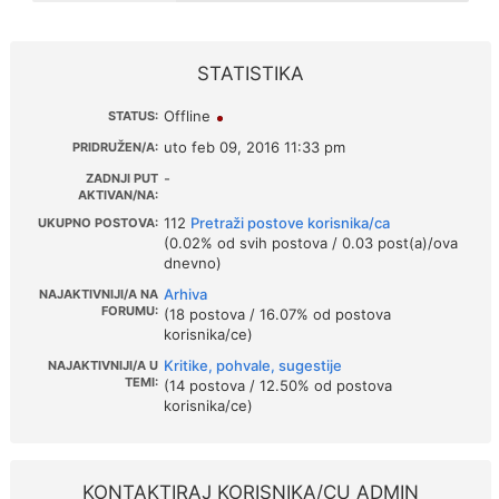
STATISTIKA
Offline
STATUS:
uto feb 09, 2016 11:33 pm
PRIDRUŽEN/A:
-
ZADNJI PUT
AKTIVAN/NA:
112
Pretraži postove korisnika/ca
UKUPNO POSTOVA:
(0.02% od svih postova / 0.03 post(a)/ova
dnevno)
Arhiva
NAJAKTIVNIJI/A NA
FORUMU:
(18 postova / 16.07% od postova
korisnika/ce)
Kritike, pohvale, sugestije
NAJAKTIVNIJI/A U
TEMI:
(14 postova / 12.50% od postova
korisnika/ce)
KONTAKTIRAJ KORISNIKA/CU ADMIN