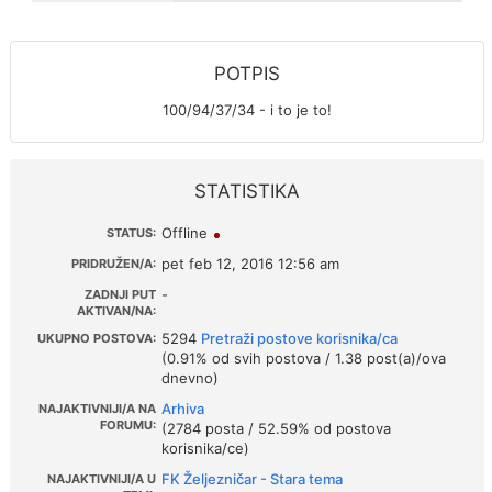
POTPIS
100/94/37/34 - i to je to!
STATISTIKA
Offline
STATUS:
pet feb 12, 2016 12:56 am
PRIDRUŽEN/A:
-
ZADNJI PUT
AKTIVAN/NA:
5294
Pretraži postove korisnika/ca
UKUPNO POSTOVA:
(0.91% od svih postova / 1.38 post(a)/ova
dnevno)
Arhiva
NAJAKTIVNIJI/A NA
FORUMU:
(2784 posta / 52.59% od postova
korisnika/ce)
FK Željezničar - Stara tema
NAJAKTIVNIJI/A U