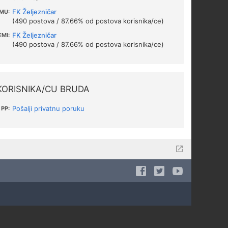
FK Željezničar
MU:
(490 postova / 87.66% od postova korisnika/ce)
FK Željezničar
EMI:
(490 postova / 87.66% od postova korisnika/ce)
KORISNIKA/CU BRUDA
Pošalji privatnu poruku
PP: