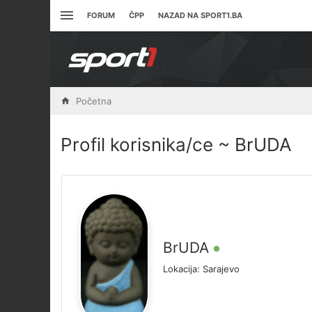
FORUM
ČPP
NAZAD NA SPORT1.BA
Početna
Profil korisnika/ce ~ BrUDA
BrUDA
Lokacija:
Sarajevo