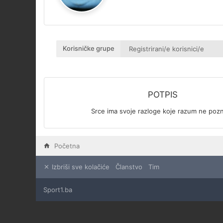
Korisničke grupe
POTPIS
Srce ima svoje razloge koje razum ne pozn
Početna
Izbriši sve kolačiće
Članstvo
Tim
Sport1.ba