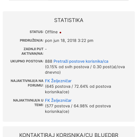
STATISTIKA
Offline
STATUS:
pon jun 18, 2018 3:22 pm
PRIDRUŽEN/A:
-
ZADNJI PUT
AKTIVAN/NA:
888
Pretraži postove korisnika/ca
UKUPNO POSTOVA:
(0.15% od svih postova / 0.30 post(a)/ova
dnevno)
FK Željezničar
NAJAKTIVNIJI/A NA
FORUMU:
(645 postova / 72.64% od postova
korisnika/ce)
FK Željezničar
NAJAKTIVNIJI/A U
TEMI:
(577 postova / 64.98% od postova
korisnika/ce)
KONTAKTIRAJ KORISNIKA/CU BLUEDBR