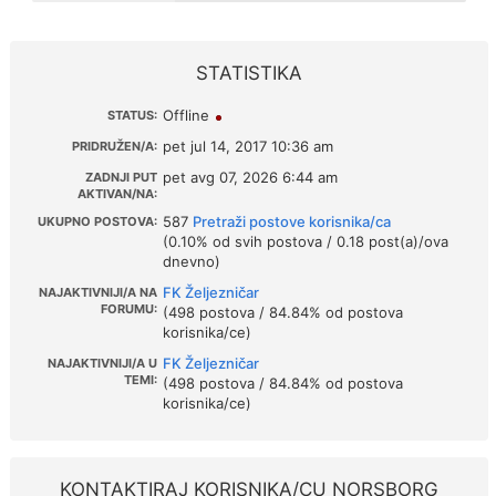
STATISTIKA
Offline
STATUS:
pet jul 14, 2017 10:36 am
PRIDRUŽEN/A:
pet avg 07, 2026 6:44 am
ZADNJI PUT
AKTIVAN/NA:
587
Pretraži postove korisnika/ca
UKUPNO POSTOVA:
(0.10% od svih postova / 0.18 post(a)/ova
dnevno)
FK Željezničar
NAJAKTIVNIJI/A NA
FORUMU:
(498 postova / 84.84% od postova
korisnika/ce)
FK Željezničar
NAJAKTIVNIJI/A U
TEMI:
(498 postova / 84.84% od postova
korisnika/ce)
KONTAKTIRAJ KORISNIKA/CU NORSBORG