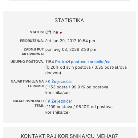
STATISTIKA
Offline
STATUS:
čet jun 29, 2017 10:54 pm
PRIDRUŽEN/A:
pon avg 03, 2026 3:36 pm
ZADNJI PUT
AKTIVAN/NA:
1154
Pretraži postove korisnika/ca
UKUPNO POSTOVA:
(0.20% od svih postova / 0.35 post(a)/ova
dnevno)
FK Željezničar
NAJAKTIVNIJI/A NA
FORUMU:
(1153 posta / 99.91% od postova
korisnika/ce)
FK Željezničar
NAJAKTIVNIJI/A U
TEMI:
(1109 postova / 96.10% od postova
korisnika/ce)
KONTAKTIRAJ KORISNIKA/CU MEHA87