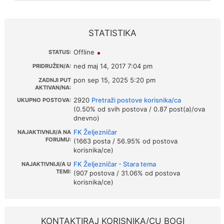
STATISTIKA
Offline
STATUS:
ned maj 14, 2017 7:04 pm
PRIDRUŽEN/A:
pon sep 15, 2025 5:20 pm
ZADNJI PUT
AKTIVAN/NA:
2920
Pretraži postove korisnika/ca
UKUPNO POSTOVA:
(0.50% od svih postova / 0.87 post(a)/ova
dnevno)
FK Željezničar
NAJAKTIVNIJI/A NA
FORUMU:
(1663 posta / 56.95% od postova
korisnika/ce)
FK Željezničar - Stara tema
NAJAKTIVNIJI/A U
TEMI:
(907 postova / 31.06% od postova
korisnika/ce)
KONTAKTIRAJ KORISNIKA/CU BOGI