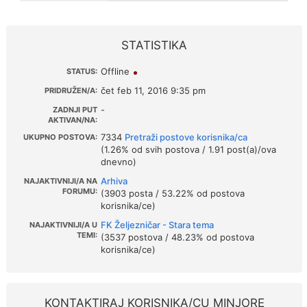
STATISTIKA
Offline
STATUS:
čet feb 11, 2016 9:35 pm
PRIDRUŽEN/A:
-
ZADNJI PUT
AKTIVAN/NA:
7334
Pretraži postove korisnika/ca
UKUPNO POSTOVA:
(1.26% od svih postova / 1.91 post(a)/ova
dnevno)
Arhiva
NAJAKTIVNIJI/A NA
FORUMU:
(3903 posta / 53.22% od postova
korisnika/ce)
FK Željezničar - Stara tema
NAJAKTIVNIJI/A U
TEMI:
(3537 postova / 48.23% od postova
korisnika/ce)
KONTAKTIRAJ KORISNIKA/CU MINJORE