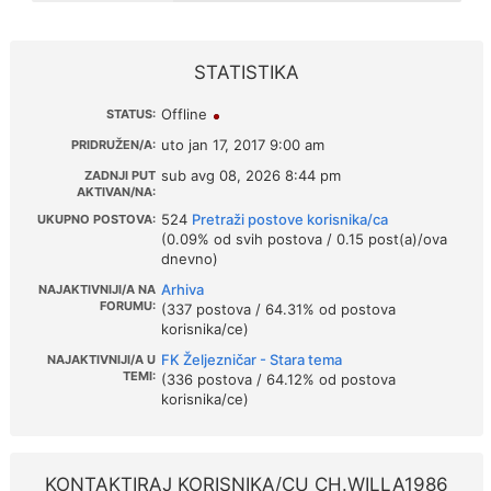
STATISTIKA
Offline
STATUS:
uto jan 17, 2017 9:00 am
PRIDRUŽEN/A:
sub avg 08, 2026 8:44 pm
ZADNJI PUT
AKTIVAN/NA:
524
Pretraži postove korisnika/ca
UKUPNO POSTOVA:
(0.09% od svih postova / 0.15 post(a)/ova
dnevno)
Arhiva
NAJAKTIVNIJI/A NA
FORUMU:
(337 postova / 64.31% od postova
korisnika/ce)
FK Željezničar - Stara tema
NAJAKTIVNIJI/A U
TEMI:
(336 postova / 64.12% od postova
korisnika/ce)
KONTAKTIRAJ KORISNIKA/CU CH.WILLA1986