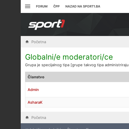
FORUM
ČPP
NAZAD NA SPORT1.BA
Početna
Globalni/e moderatori/ce
Grupa je specijalnog tipa [grupe takvog tipa administriraju
Članstvo
Admin
AsharaK
Početna