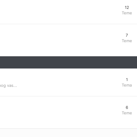
12
Teme
7
Teme
1
Tema
bog vas...
6
Teme