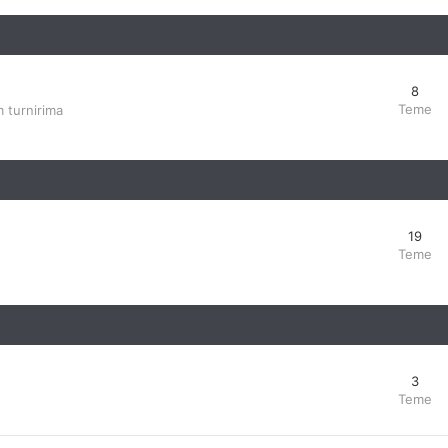
8
Teme
 turnirima
19
Teme
3
Teme