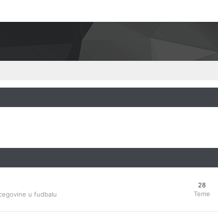
28
Teme
cegovine u fudbalu