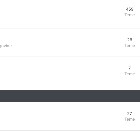
459
Teme
26
Teme
govine
7
Teme
27
Teme