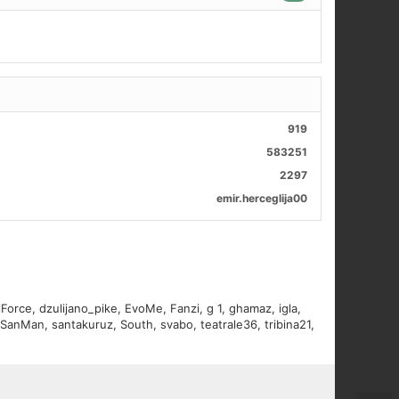
919
583251
2297
emir.herceglija00
lForce
,
dzulijano_pike
,
EvoMe
,
Fanzi
,
g 1
,
ghamaz
,
igla
,
SanMan
,
santakuruz
,
South
,
svabo
,
teatrale36
,
tribina21
,