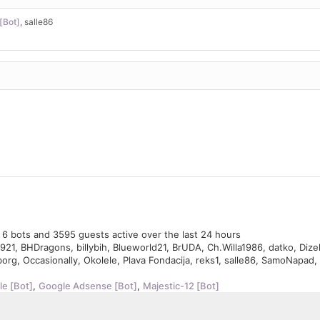
[Bot]
,
salle86
, 6 bots and 3595 guests active over the last 24 hours
921
,
BHDragons
,
billybih
,
Blueworld21
,
BrUDA
,
Ch.Willa1986
,
datko
,
Dize
borg
,
Occasionally
,
Okolele
,
Plava Fondacija
,
reks1
,
salle86
,
SamoNapad
,
e [Bot]
,
Google Adsense [Bot]
,
Majestic-12 [Bot]