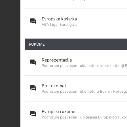
Evropska košarka
ABA Liga, Euroliga...
RUKOMET
Reprezentacija
Podforum posvećen rukometnoj reprezentaciji 
Bh. rukomet
Podforum posvećen rukometu u Bosni i Hercego
Evropski rukomet
Podforum posvećen ljubiteljima Evropskog ruk