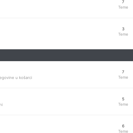
7
Teme
3
Teme
7
Teme
egovine u košarci
5
Teme
ni
6
Teme