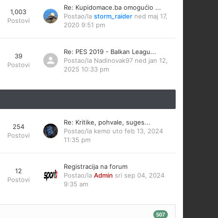
Re: Kupidomace.ba omogućio ...
1,003
Postao/la
storm_raider
ned maj 17,
Postovi
2020 9:51 pm
Re: PES 2019 - Balkan Leagu...
39
Postao/la
Nadinovak97
ned jan 12,
Postovi
2025 10:33 pm
Re: Kritike, pohvale, suges...
254
Postao/la
kemo
uto feb 13, 2024
Postovi
11:35 pm
Registracija na forum
12
Postao/la
Admin
sri sep 04, 2024
Postovi
9:35 am
507