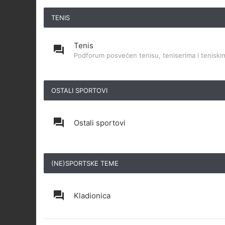
TENIS
Tenis
Podforum posvećen tenisu, teniserima i teniskim
OSTALI SPORTOVI
Ostali sportovi
(NE)SPORTSKE TEME
Kladionica