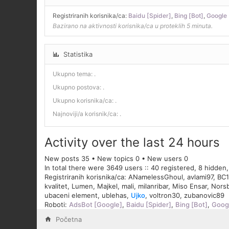
Registriranih korisnika/ca:
Baidu [Spider]
,
Bing [Bot]
,
Google 
Bazirano na aktivnosti korisnika/ca u proteklih 5 minuta.
Statistika
Ukupno tema:
.
Ukupno postova:
.
Ukupno korisnika/ca:
.
Najnoviji/a korisnik/ca:
.
Activity over the last 24 hours
New posts 35 • New topics 0 • New users 0
In total there were 3649 users :: 40 registered, 8 hidden
Registriranih korisnika/ca:
ANamelessGhoul
,
avlami97
,
BC1
kvalitet
,
Lumen
,
Majkel
,
mali
,
milanribar
,
Miso Ensar
,
Nors
ubaceni element
,
ublehas
,
Ujko
,
voltron30
,
zubanovic89
Roboti:
AdsBot [Google]
,
Baidu [Spider]
,
Bing [Bot]
,
Googl
Početna