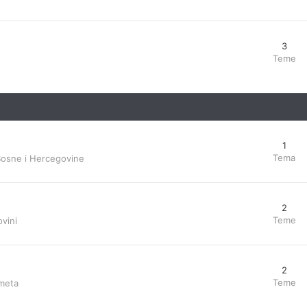
3
Teme
1
Tema
Bosne i Hercegovine
2
Teme
vini
2
Teme
ometa