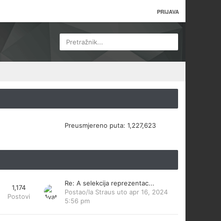
PRIJAVA
Pretražnik...
Preusmjereno puta:
1,227,623
Re: A selekcija reprezentac...
1,174
Postao/la
Straus
uto apr 16, 2024
Postovi
5:56 pm