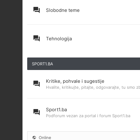
Slobodne teme
Tehnologija
SPORT1.BA
Kritike, pohvale i sugestije
Hvalite, kritikujte, pitajte, odgovarajte, tu smo z
Sport1.ba
Podforum vezan za portal i forum Sport1.ba
Online