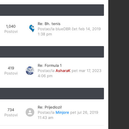
Re: Bh. tenis
1,040
Postao/la
blueDBR
čet feb 14, 2019
Postovi
1:38 pm
Re: Formula 1
419
Postao/la
AsharaK
pet mar 17, 2023
Postovi
4:06 pm
Re: Prijedlozi!
734
Postao/la
Minjore
pet jul 26, 2019
Postovi
11:43 am