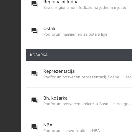
Regionalni fudbal
Sve o regionalnom fudbalu na jednom mjestu
Ostalo
Podforum namijenjen za ostale lige
KOŠARKA
Reprezentacija
Podforum posvećen reprezentaciji Bosne i Herc
Bh. košarka
Podforum posvećen košarci u Bosni i Hercegovi
NBA
Podforum za sve ljubitelje NBA