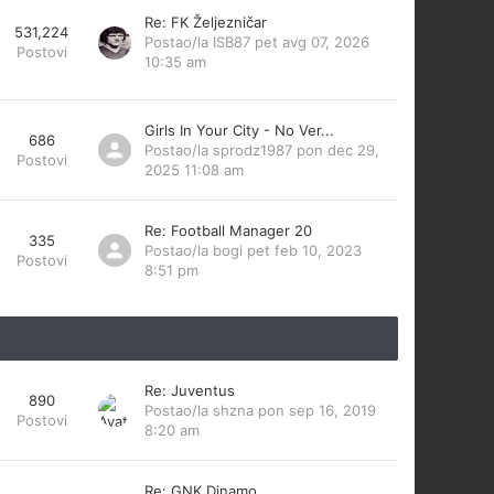
Re: FK Željezničar
531,224
Postao/la
ISB87
pet avg 07, 2026
Postovi
10:35 am
Girls In Your City - No Ver...
686
Postao/la
sprodz1987
pon dec 29,
Postovi
2025 11:08 am
Re: Football Manager 20
335
Postao/la
bogi
pet feb 10, 2023
Postovi
8:51 pm
Re: Juventus
890
Postao/la
shzna
pon sep 16, 2019
Postovi
8:20 am
Re: GNK Dinamo