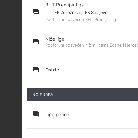
BHT Premijer liga
FK Željezničar
,
FK Sarajevo
Podforum posvećen BHT Premijer ligi
Niže lige
Podforum posvećen nižim ligama Bosne i Herce
Ostalo
INO FUDBAL
Lige petice