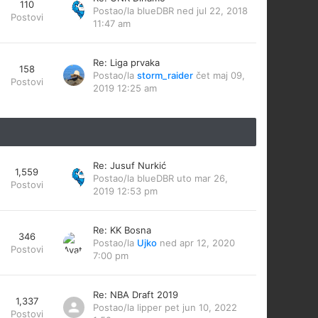
110
Postao/la
blueDBR
ned jul 22, 2018
Postovi
11:47 am
Re: Liga prvaka
158
Postao/la
storm_raider
čet maj 09,
Postovi
2019 12:25 am
Re: Jusuf Nurkić
1,559
Postao/la
blueDBR
uto mar 26,
Postovi
2019 12:53 pm
Re: KK Bosna
346
Postao/la
Ujko
ned apr 12, 2020
Postovi
7:00 pm
Re: NBA Draft 2019
1,337
Postao/la
lipper
pet jun 10, 2022
Postovi