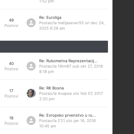
1:52 pm
Re: Euroliga
49
Postao/la
matijasever55
sri dec 24,
Postovi
2025 6:28 am
Re: Rukometna Reprezentacij...
40
Postao/la
19tm87
sub okt 27, 2018
Postovi
8:18 pm
Re: RK Bosna
17
Postao/la
Анарки
uto feb 07, 2017
Postovi
2:20 pm
Re: Evropsko prvenstvo u ru...
18
Postao/la
ž'21
uto jan 16, 2018
Postovi
10:45 am