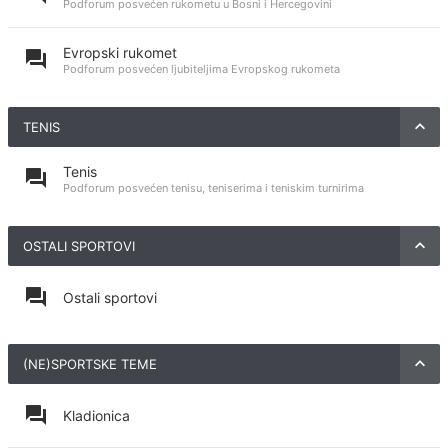
Podforum posvećen rukometu u Bosni i Hercegovini
Evropski rukomet
Podforum posvećen ljubiteljima Evropskog rukometa
TENIS
Tenis
Podforum posvećen tenisu, teniserima i teniskim turnirima
OSTALI SPORTOVI
Ostali sportovi
(NE)SPORTSKE TEME
Kladionica