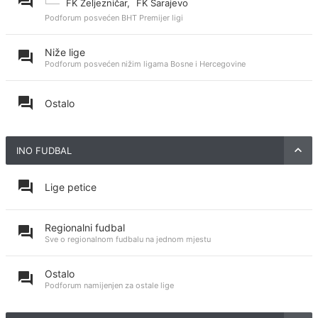
FK Željezničar
,
FK Sarajevo
Podforum posvećen BHT Premijer ligi
Niže lige
Podforum posvećen nižim ligama Bosne i Hercegovine
Ostalo
INO FUDBAL
Lige petice
Regionalni fudbal
Sve o regionalnom fudbalu na jednom mjestu
Ostalo
Podforum namijenjen za ostale lige