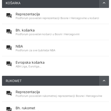
KOŠARKA
Reprezentacija
Podforum posvećen reprezentaciji Bosne i Hercegovine u košarci
Bh. košarka
Podforum posvećen košarci u Bosni i Hercegovini
NBA
Podforum za sve ljubitelje NBA
Evropska košarka
ABA Liga, Euroliga...
RUKOMET
Reprezentacija
Podforum posvećen rukometnoj reprezentaciji Bosne i Hercegovine
Bh. rukomet