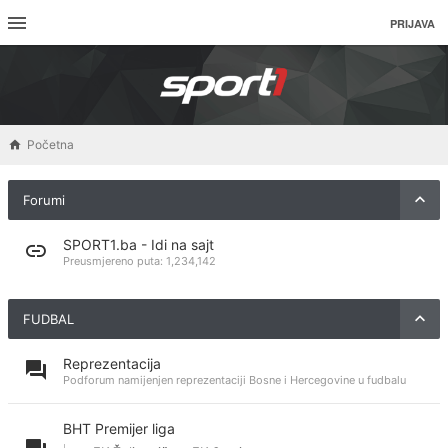
PRIJAVA
Početna
Forumi
SPORT1.ba - Idi na sajt
Preusmjereno puta:
1,234,142
FUDBAL
Reprezentacija
Podforum namijenjen reprezentaciji Bosne i Hercegovine u fudbalu
BHT Premijer liga