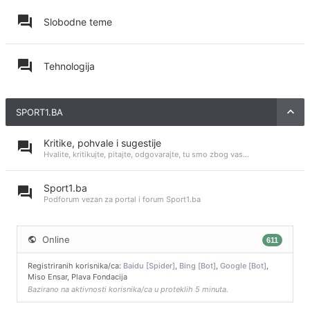
Slobodne teme
Tehnologija
SPORT1.BA
Kritike, pohvale i sugestije
Hvalite, kritikujte, pitajte, odgovarajte, tu smo zbog vas...
Sport1.ba
Podforum vezan za portal i forum Sport1.ba
Online
611
Registriranih korisnika/ca:
Baidu [Spider]
,
Bing [Bot]
,
Google [Bot]
,
Miso Ensar
,
Plava Fondacija
Bazirano na aktivnosti korisnika/ca u proteklih 5 minuta.