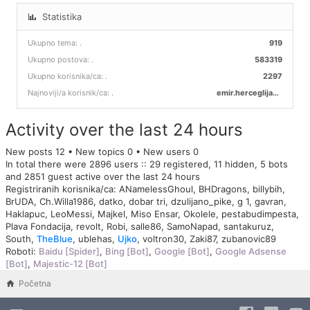
Statistika
Ukupno tema:
.
919
Ukupno postova:
.
583319
Ukupno korisnika/ca:
.
2297
Najnoviji/a korisnik/ca:
.
emir.herceglija00
Activity over the last 24 hours
New posts 12 • New topics 0 • New users 0
In total there were 2896 users :: 29 registered, 11 hidden, 5 bots
and 2851 guest active over the last 24 hours
Registriranih korisnika/ca:
ANamelessGhoul
,
BHDragons
,
billybih
,
BrUDA
,
Ch.Willa1986
,
datko
,
dobar tri
,
dzulijano_pike
,
g 1
,
gavran
,
Haklapuc
,
LeoMessi
,
Majkel
,
Miso Ensar
,
Okolele
,
pestabudimpesta
,
Plava Fondacija
,
revolt
,
Robi
,
salle86
,
SamoNapad
,
santakuruz
,
South
,
TheBlue
,
ublehas
,
Ujko
,
voltron30
,
Zaki87
,
zubanovic89
Roboti:
Baidu [Spider]
,
Bing [Bot]
,
Google [Bot]
,
Google Adsense
[Bot]
,
Majestic-12 [Bot]
Početna