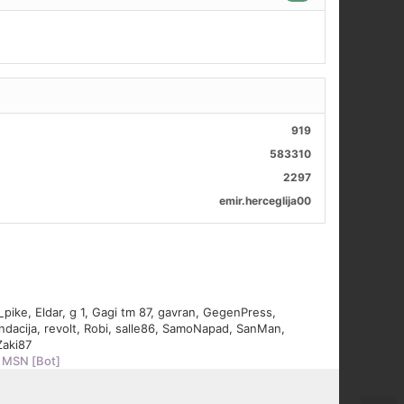
919
583310
2297
emir.herceglija00
_pike
,
Eldar
,
g 1
,
Gagi tm 87
,
gavran
,
GegenPress
,
ndacija
,
revolt
,
Robi
,
salle86
,
SamoNapad
,
SanMan
,
Zaki87
,
MSN [Bot]