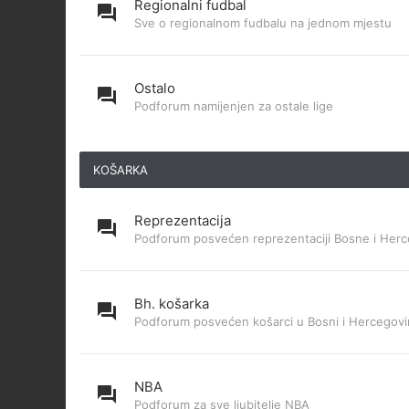
Regionalni fudbal
Sve o regionalnom fudbalu na jednom mjestu
Ostalo
Podforum namijenjen za ostale lige
KOŠARKA
Reprezentacija
Podforum posvećen reprezentaciji Bosne i Herc
Bh. košarka
Podforum posvećen košarci u Bosni i Hercegovi
NBA
Podforum za sve ljubitelje NBA