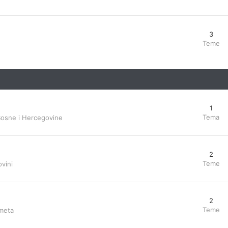
3
Teme
1
Tema
Bosne i Hercegovine
2
Teme
vini
2
Teme
ometa