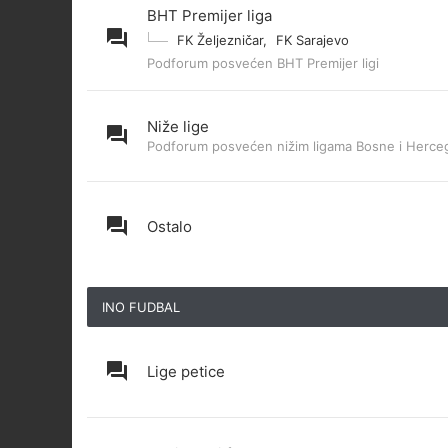
BHT Premijer liga
FK Željezničar
,
FK Sarajevo
Podforum posvećen BHT Premijer ligi
Niže lige
Podforum posvećen nižim ligama Bosne i Herce
Ostalo
INO FUDBAL
Lige petice