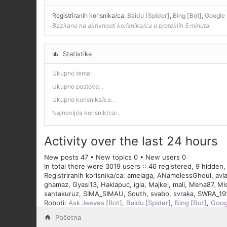
Registriranih korisnika/ca:
Baidu [Spider]
,
Bing [Bot]
,
Google 
Bazirano na aktivnosti korisnika/ca u proteklih 5 minuta.
Statistika
Ukupno tema:
.
Ukupno postova:
.
Ukupno korisnika/ca:
.
Najnoviji/a korisnik/ca:
.
Activity over the last 24 hours
New posts 47 • New topics 0 • New users 0
In total there were 3019 users :: 46 registered, 9 hidden
Registriranih korisnika/ca:
amelaga
,
ANamelessGhoul
,
avl
ghamaz
,
Gyasi13
,
Haklapuc
,
igla
,
Majkel
,
mali
,
Meha87
,
Mi
santakuruz
,
SIMA_SIMAU
,
South
,
svabo
,
svraka
,
SWRA_19
Roboti:
Ask Jeeves [Bot]
,
Baidu [Spider]
,
Bing [Bot]
,
Goog
Početna