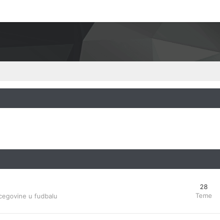
28
Teme
cegovine u fudbalu