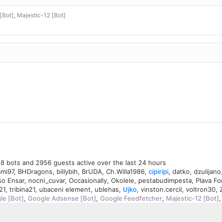
[Bot]
,
Majestic-12 [Bot]
, 8 bots and 2956 guests active over the last 24 hours
ami97
,
BHDragons
,
billybih
,
BrUDA
,
Ch.Willa1986
,
cipiripi
,
datko
,
dzulijano
so Ensar
,
nocni_cuvar
,
Occasionally
,
Okolele
,
pestabudimpesta
,
Plava Fo
21
,
tribina21
,
ubaceni element
,
ublehas
,
Ujko
,
vinston.cercil
,
voltron30
,
le [Bot]
,
Google Adsense [Bot]
,
Google Feedfetcher
,
Majestic-12 [Bot]