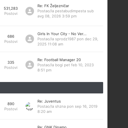
Re: FK Željezničar
531,283
Postao/la
pestabudimpesta
sub
Postovi
avg 08, 2026 3:59 pm
Girls In Your City - No Ver...
686
Postao/la
sprodz1987
pon dec 29,
Postovi
2025 11:08 am
Re: Football Manager 20
335
Postao/la
bogi
pet feb 10, 2023
Postovi
8:51 pm
Re: Juventus
890
Postao/la
shzna
pon sep 16, 2019
Postovi
8:20 am
Re: GNK Dinamo