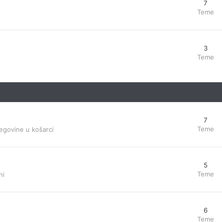
7
Teme
3
Teme
7
Teme
egovine u košarci
5
Teme
ni
6
Teme