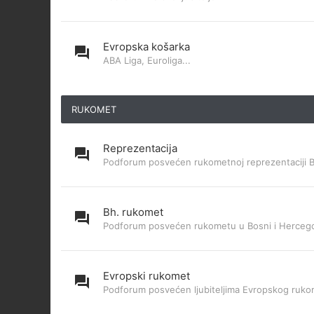
Evropska košarka
ABA Liga, Euroliga...
RUKOMET
Reprezentacija
Podforum posvećen rukometnoj reprezentaciji 
Bh. rukomet
Podforum posvećen rukometu u Bosni i Hercego
Evropski rukomet
Podforum posvećen ljubiteljima Evropskog ruk