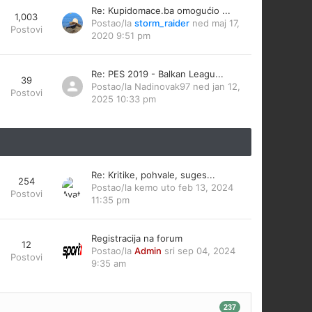
Re: Kupidomace.ba omogućio ...
1,003
Postao/la
storm_raider
ned maj 17,
Postovi
2020 9:51 pm
Re: PES 2019 - Balkan Leagu...
39
Postao/la
Nadinovak97
ned jan 12,
Postovi
2025 10:33 pm
Re: Kritike, pohvale, suges...
254
Postao/la
kemo
uto feb 13, 2024
Postovi
11:35 pm
Registracija na forum
12
Postao/la
Admin
sri sep 04, 2024
Postovi
9:35 am
237