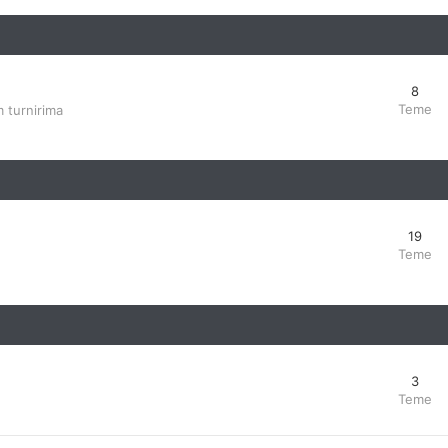
8
Teme
 turnirima
19
Teme
3
Teme