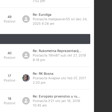
1:52 pm
Re: Euroliga
49
Postao/la
matijasever55
sri dec 24,
Postovi
2025 6:28 am
Re: Rukometna Reprezentacij...
40
Postao/la
19tm87
sub okt 27, 2018
Postovi
8:18 pm
Re: RK Bosna
17
Postao/la
Анарки
uto feb 07, 2017
Postovi
2:20 pm
Re: Evropsko prvenstvo u ru...
18
Postao/la
ž'21
uto jan 16, 2018
Postovi
10:45 am