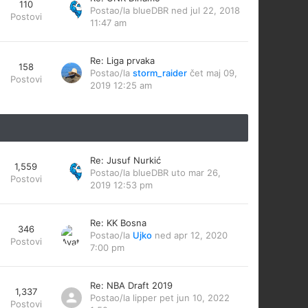
110
Postao/la
blueDBR
ned jul 22, 2018
Postovi
11:47 am
Re: Liga prvaka
158
Postao/la
storm_raider
čet maj 09,
Postovi
2019 12:25 am
Re: Jusuf Nurkić
1,559
Postao/la
blueDBR
uto mar 26,
Postovi
2019 12:53 pm
Re: KK Bosna
346
Postao/la
Ujko
ned apr 12, 2020
Postovi
7:00 pm
Re: NBA Draft 2019
1,337
Postao/la
lipper
pet jun 10, 2022
Postovi