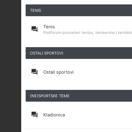
TENIS
Tenis
Podforum posvećen tenisu, teniserima i teniskim
OSTALI SPORTOVI
Ostali sportovi
(NE)SPORTSKE TEME
Kladionica