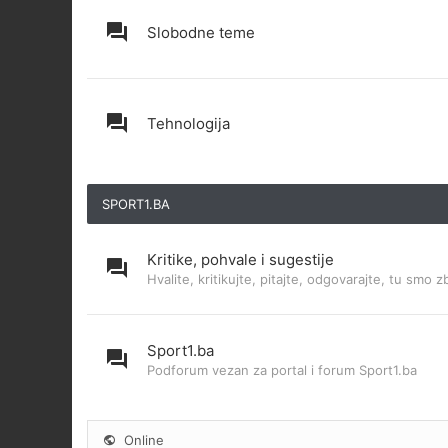
Slobodne teme
Tehnologija
SPORT1.BA
Kritike, pohvale i sugestije
Hvalite, kritikujte, pitajte, odgovarajte, tu smo z
Sport1.ba
Podforum vezan za portal i forum Sport1.ba
Online