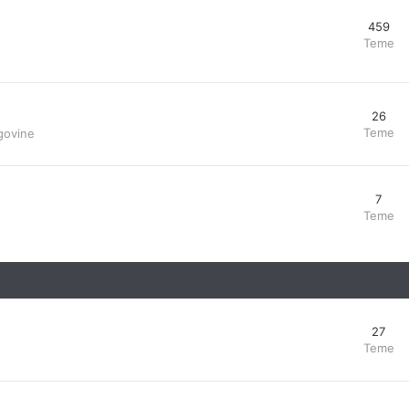
459
Teme
26
Teme
govine
7
Teme
27
Teme