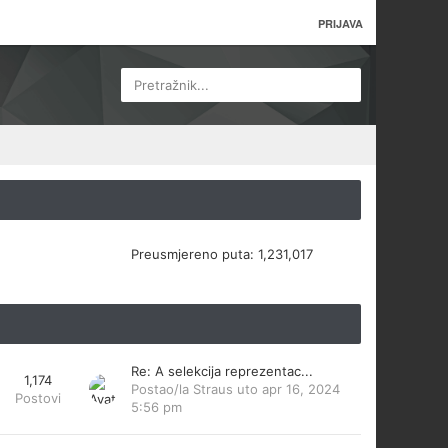
PRIJAVA
Pretražnik...
Preusmjereno puta:
1,231,017
Re: A selekcija reprezentac...
1,174
Postao/la
Straus
uto apr 16, 2024
Postovi
5:56 pm