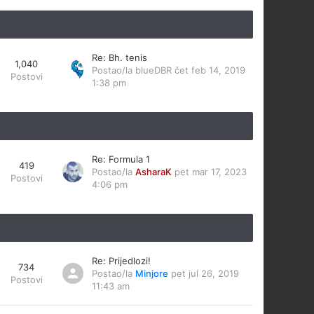
Re: Bh. tenis
1,040
Postao/la
blueDBR
čet feb 14, 2019
Postovi
1:38 pm
Re: Formula 1
419
Postao/la
AsharaK
pet mar 17, 2023
Postovi
4:06 pm
Re: Prijedlozi!
734
Postao/la
Minjore
pet jul 26, 2019
Postovi
11:43 am