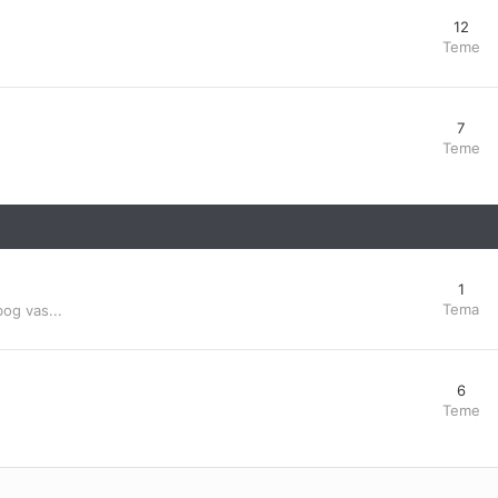
12
Teme
7
Teme
1
Tema
bog vas...
6
Teme