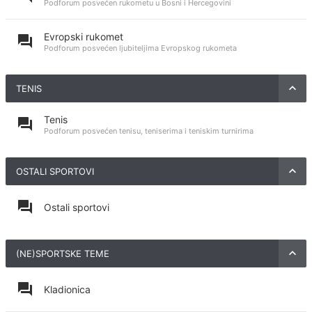
Podforum posvećen rukometu u Bosni i Hercegovini
Evropski rukomet
Podforum posvećen ljubiteljima Evropskog rukometa
TENIS
Tenis
Podforum posvećen tenisu, teniserima i teniskim turnirima
OSTALI SPORTOVI
Ostali sportovi
(NE)SPORTSKE TEME
Kladionica