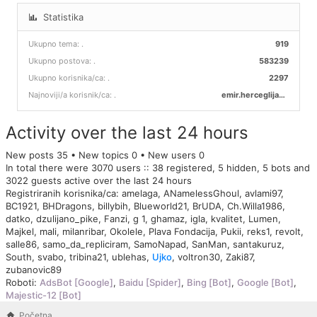
Statistika
Ukupno tema:
.
919
Ukupno postova:
.
583239
Ukupno korisnika/ca:
.
2297
Najnoviji/a korisnik/ca:
.
emir.herceglija00
Activity over the last 24 hours
New posts 35 • New topics 0 • New users 0
In total there were 3070 users :: 38 registered, 5 hidden, 5 bots and
3022 guests active over the last 24 hours
Registriranih korisnika/ca:
amelaga
,
ANamelessGhoul
,
avlami97
,
BC1921
,
BHDragons
,
billybih
,
Blueworld21
,
BrUDA
,
Ch.Willa1986
,
datko
,
dzulijano_pike
,
Fanzi
,
g 1
,
ghamaz
,
igla
,
kvalitet
,
Lumen
,
Majkel
,
mali
,
milanribar
,
Okolele
,
Plava Fondacija
,
Pukii
,
reks1
,
revolt
,
salle86
,
samo_da_repliciram
,
SamoNapad
,
SanMan
,
santakuruz
,
South
,
svabo
,
tribina21
,
ublehas
,
Ujko
,
voltron30
,
Zaki87
,
zubanovic89
Roboti:
AdsBot [Google]
,
Baidu [Spider]
,
Bing [Bot]
,
Google [Bot]
,
Majestic-12 [Bot]
Početna