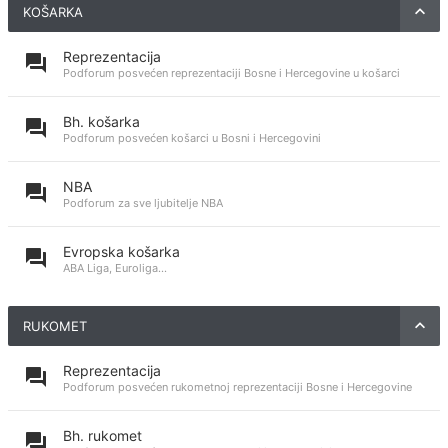
KOŠARKA
Reprezentacija
Podforum posvećen reprezentaciji Bosne i Hercegovine u košarci
Bh. košarka
Podforum posvećen košarci u Bosni i Hercegovini
NBA
Podforum za sve ljubitelje NBA
Evropska košarka
ABA Liga, Euroliga...
RUKOMET
Reprezentacija
Podforum posvećen rukometnoj reprezentaciji Bosne i Hercegovine
Bh. rukomet