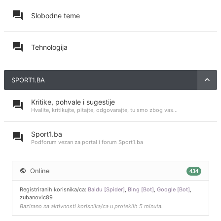
Slobodne teme
Tehnologija
SPORT1.BA
Kritike, pohvale i sugestije
Hvalite, kritikujte, pitajte, odgovarajte, tu smo zbog vas...
Sport1.ba
Podforum vezan za portal i forum Sport1.ba
Online
434
Registriranih korisnika/ca:
Baidu [Spider]
,
Bing [Bot]
,
Google [Bot]
,
zubanovic89
Bazirano na aktivnosti korisnika/ca u proteklih 5 minuta.