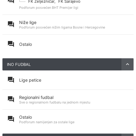
FK Željezničar
,
FK Sarajevo
Podforum posvećen BHT Premijer ligi
Niže lige
Podforum posvećen nižim ligama Bosne i Hercegovine
Ostalo
INO FUDBAL
Lige petice
Regionalni fudbal
Sve o regionalnom fudbalu na jednom mjestu
Ostalo
Podforum namijenjen za ostale lige