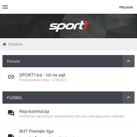
PRIJAVA
Početna
Forumi
SPORT1.ba - Idi na sajt
Preusmjereno puta:
1,226,441
FUDBAL
Reprezentacija
Podforum namijenjen reprezentaciji Bosne i Hercegovine u fudbalu
BHT Premijer liga