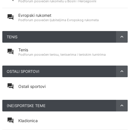
Podforum posvećen rukometu u Bosni i Hercegovini
Evropski rukomet
Podforum posvećen ljubiteljima Evropskog rukometa
TENIS
Tenis
Podforum posvećen tenisu, teniserima i teniskim turnirima
OSTALI SPORTOVI
Ostali sportovi
(NE)SPORTSKE TEME
Kladionica