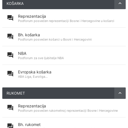
KOŠARKA
Reprezentacija
Podforum posvećen reprezentaciji Bosne i Hercegovine u košarci
Bh. košarka
Podforum posvećen košarci u Bosni i Hercegovini
NBA
Podforum za sve ljubitelje NBA
Evropska košarka
ABA Liga, Euroliga...
RUKOMET
Reprezentacija
Podforum posvećen rukometnoj reprezentaciji Bosne i Hercegovine
Bh. rukomet