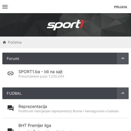
PRIJAVA
Početna
Forumi
SPORT1.ba - Idi na sajt
Preusmjereno puta:
1,230,044
FUDBAL
Reprezentacija
Podforum namijenjen reprezentaciji Bosne i Hercegovine u fudbalu
BHT Premijer liga