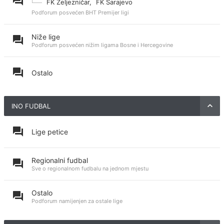
FK Željezničar
,
FK Sarajevo
Podforum posvećen BHT Premijer ligi
Niže lige
Podforum posvećen nižim ligama Bosne i Hercegovine
Ostalo
INO FUDBAL
Lige petice
Regionalni fudbal
Sve o regionalnom fudbalu na jednom mjestu
Ostalo
Podforum namijenjen za ostale lige