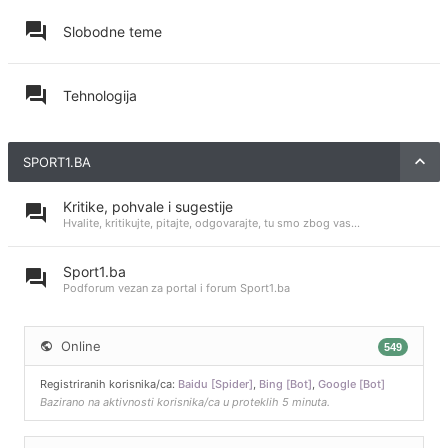
Slobodne teme
Tehnologija
SPORT1.BA
Kritike, pohvale i sugestije
Hvalite, kritikujte, pitajte, odgovarajte, tu smo zbog vas...
Sport1.ba
Podforum vezan za portal i forum Sport1.ba
Online
549
Registriranih korisnika/ca:
Baidu [Spider]
,
Bing [Bot]
,
Google [Bot]
Bazirano na aktivnosti korisnika/ca u proteklih 5 minuta.