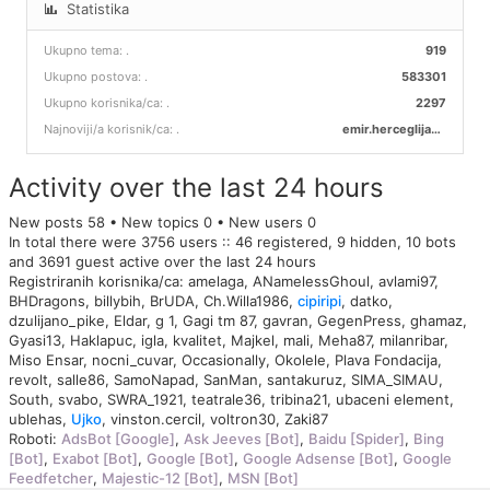
Statistika
Ukupno tema:
.
919
Ukupno postova:
.
583301
Ukupno korisnika/ca:
.
2297
Najnoviji/a korisnik/ca:
.
emir.herceglija00
Activity over the last 24 hours
New posts 58 • New topics 0 • New users 0
In total there were 3756 users :: 46 registered, 9 hidden, 10 bots
and 3691 guest active over the last 24 hours
Registriranih korisnika/ca:
amelaga
,
ANamelessGhoul
,
avlami97
,
BHDragons
,
billybih
,
BrUDA
,
Ch.Willa1986
,
cipiripi
,
datko
,
dzulijano_pike
,
Eldar
,
g 1
,
Gagi tm 87
,
gavran
,
GegenPress
,
ghamaz
,
Gyasi13
,
Haklapuc
,
igla
,
kvalitet
,
Majkel
,
mali
,
Meha87
,
milanribar
,
Miso Ensar
,
nocni_cuvar
,
Occasionally
,
Okolele
,
Plava Fondacija
,
revolt
,
salle86
,
SamoNapad
,
SanMan
,
santakuruz
,
SIMA_SIMAU
,
South
,
svabo
,
SWRA_1921
,
teatrale36
,
tribina21
,
ubaceni element
,
ublehas
,
Ujko
,
vinston.cercil
,
voltron30
,
Zaki87
Roboti:
AdsBot [Google]
,
Ask Jeeves [Bot]
,
Baidu [Spider]
,
Bing
[Bot]
,
Exabot [Bot]
,
Google [Bot]
,
Google Adsense [Bot]
,
Google
Feedfetcher
,
Majestic-12 [Bot]
,
MSN [Bot]