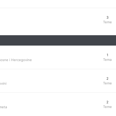
3
Teme
1
Tema
Bosne i Hercegovine
2
Teme
vini
2
Teme
ometa