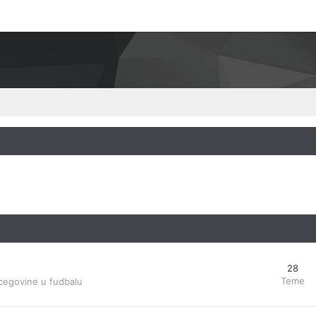
28
Teme
cegovine u fudbalu