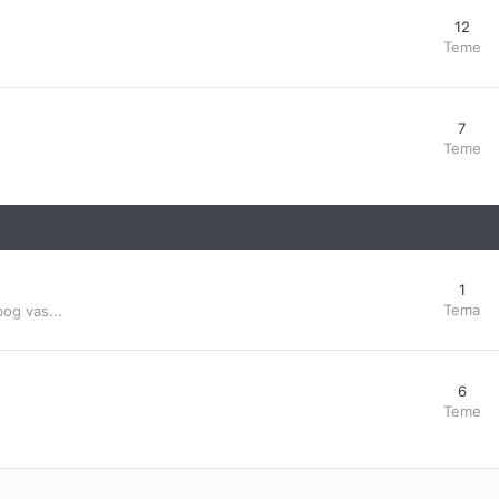
12
Teme
7
Teme
1
Tema
bog vas...
6
Teme