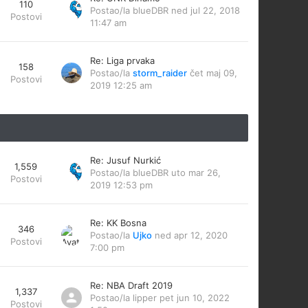
110
Postao/la
blueDBR
ned jul 22, 2018
Postovi
11:47 am
Re: Liga prvaka
158
Postao/la
storm_raider
čet maj 09,
Postovi
2019 12:25 am
Re: Jusuf Nurkić
1,559
Postao/la
blueDBR
uto mar 26,
Postovi
2019 12:53 pm
Re: KK Bosna
346
Postao/la
Ujko
ned apr 12, 2020
Postovi
7:00 pm
Re: NBA Draft 2019
1,337
Postao/la
lipper
pet jun 10, 2022
Postovi