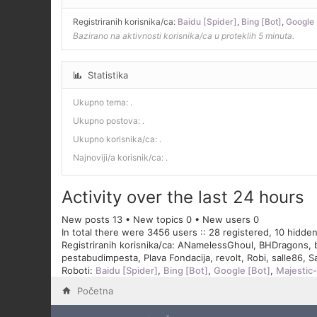
Registriranih korisnika/ca:
Baidu [Spider]
,
Bing [Bot]
,
Google 
Bazirano na aktivnosti korisnika/ca u proteklih 5 minuta.
Statistika
Ukupno tema:
.
Ukupno postova:
.
Ukupno korisnika/ca:
.
Najnoviji/a korisnik/ca:
.
Activity over the last 24 hours
New posts 13 • New topics 0 • New users 0
In total there were 3456 users :: 28 registered, 10 hidde
Registriranih korisnika/ca:
ANamelessGhoul
,
BHDragons
,
pestabudimpesta
,
Plava Fondacija
,
revolt
,
Robi
,
salle86
,
S
Roboti:
Baidu [Spider]
,
Bing [Bot]
,
Google [Bot]
,
Majestic-
Početna