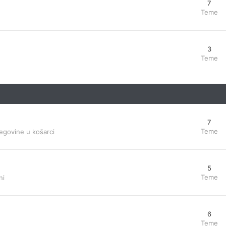
7
Teme
3
Teme
7
Teme
egovine u košarci
5
Teme
ni
6
Teme