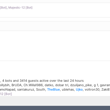
[Bot]
,
Majestic-12 [Bot]
n, 4 bots and 3414 guests active over the last 24 hours
billybih
,
BrUDA
,
Ch.Willa1986
,
datko
,
dobar tri
,
dzulijano_pike
,
g 1
,
gavra
amoNapad
,
santakuruz
,
South
,
TheBlue
,
ublehas
,
Ujko
,
voltron30
,
Zaki8
12 [Bot]