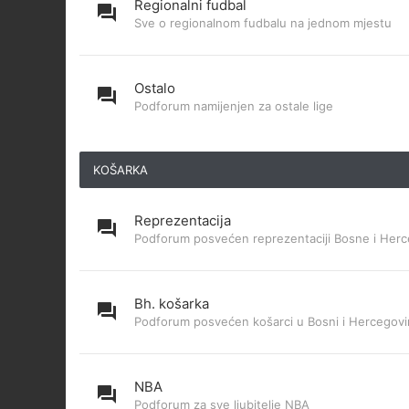
Regionalni fudbal
Sve o regionalnom fudbalu na jednom mjestu
Ostalo
Podforum namijenjen za ostale lige
KOŠARKA
Reprezentacija
Podforum posvećen reprezentaciji Bosne i Herc
Bh. košarka
Podforum posvećen košarci u Bosni i Hercegovi
NBA
Podforum za sve ljubitelje NBA