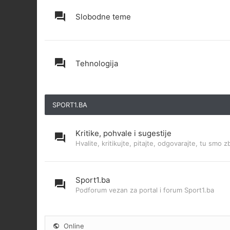
Slobodne teme
Tehnologija
SPORT1.BA
Kritike, pohvale i sugestije
Hvalite, kritikujte, pitajte, odgovarajte, tu smo z
Sport1.ba
Podforum vezan za portal i forum Sport1.ba
Online