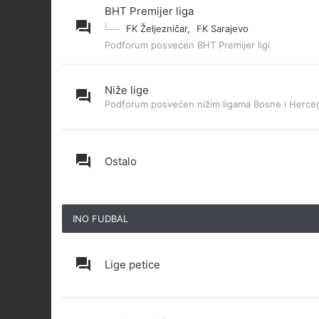
BHT Premijer liga
FK Željezničar
,
FK Sarajevo
Podforum posvećen BHT Premijer ligi
Niže lige
Podforum posvećen nižim ligama Bosne i Herce
Ostalo
INO FUDBAL
Lige petice