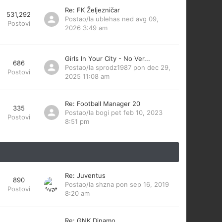
Re: FK Željezničar
531,292
Postao/la
ublehas
ned avg 09,
Postovi
2026 3:49 am
Girls In Your City - No Ver...
686
Postao/la
sprodz1987
pon dec 29,
Postovi
2025 11:08 am
Re: Football Manager 20
335
Postao/la
bogi
pet feb 10, 2023
Postovi
8:51 pm
Re: Juventus
890
Postao/la
shzna
pon sep 16, 2019
Postovi
8:20 am
Re: GNK Dinamo