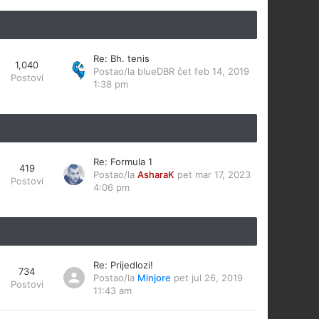
Re: Bh. tenis
1,040
Postao/la
blueDBR
čet feb 14, 2019
Postovi
1:38 pm
Re: Formula 1
419
Postao/la
AsharaK
pet mar 17, 2023
Postovi
4:06 pm
Re: Prijedlozi!
734
Postao/la
Minjore
pet jul 26, 2019
Postovi
11:43 am