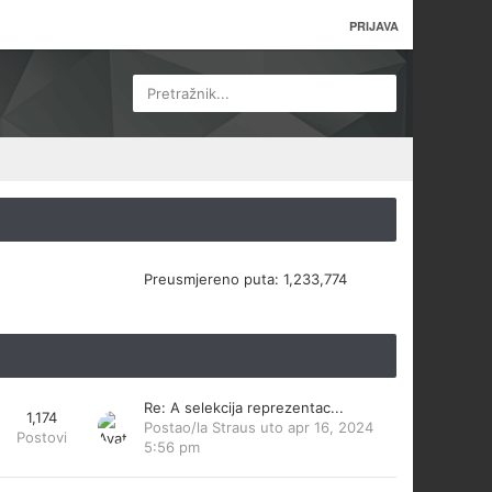
PRIJAVA
Pretražnik...
Preusmjereno puta:
1,233,774
Re: A selekcija reprezentac...
1,174
Postao/la
Straus
uto apr 16, 2024
Postovi
5:56 pm