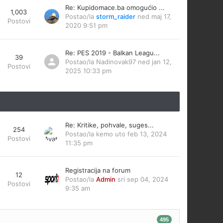
Re: Kupidomace.ba omogućio ...
1,003
Postao/la
storm_raider
ned maj 17,
Postovi
2020 9:51 pm
Re: PES 2019 - Balkan Leagu...
39
Postao/la
Nadinovak97
ned jan 12,
Postovi
2025 10:33 pm
Re: Kritike, pohvale, suges...
254
Postao/la
kemo
uto feb 13, 2024
Postovi
11:35 pm
Registracija na forum
12
Postao/la
Admin
sri sep 04, 2024
Postovi
9:35 am
495