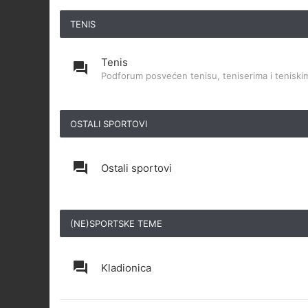
TENIS
Tenis
Podforum posvećen tenisu, teniserima i teniskim
OSTALI SPORTOVI
Ostali sportovi
(NE)SPORTSKE TEME
Kladionica