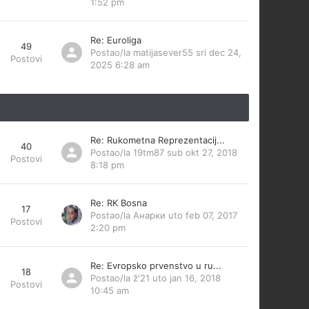
1:52 pm
Re: Euroliga
49
Postao/la
matijasever55
sri dec 24,
Postovi
2025 6:28 am
Re: Rukometna Reprezentacij...
40
Postao/la
19tm87
sub okt 27, 2018
Postovi
8:18 pm
Re: RK Bosna
17
Postao/la
Анарки
uto feb 07, 2017
Postovi
2:20 pm
Re: Evropsko prvenstvo u ru...
18
Postao/la
ž'21
uto jan 16, 2018
Postovi
10:45 am