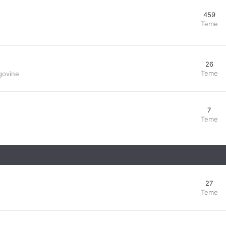
459
Teme
26
Teme
govine
7
Teme
27
Teme