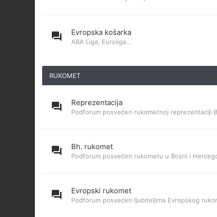
Evropska košarka
ABA Liga, Euroliga...
RUKOMET
Reprezentacija
Podforum posvećen rukometnoj reprezentaciji 
Bh. rukomet
Podforum posvećen rukometu u Bosni i Hercego
Evropski rukomet
Podforum posvećen ljubiteljima Evropskog ruk