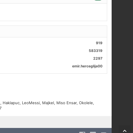
919
583319
2297
emir.herceglija00
n
,
Haklapuc
,
LeoMessi
,
Majkel
,
Miso Ensar
,
Okolele
,
7