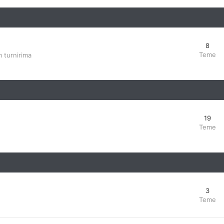
8
Teme
 turnirima
19
Teme
3
Teme