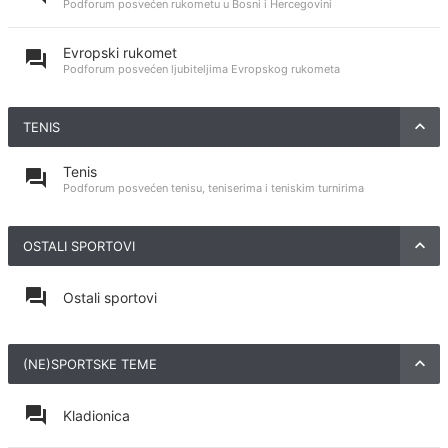
Podforum posvećen rukometu u Bosni i Hercegovini
Evropski rukomet
Podforum posvećen ljubiteljima Evropskog rukometa
TENIS
Tenis
Podforum posvećen tenisu, teniserima i teniskim turnirima
OSTALI SPORTOVI
Ostali sportovi
(NE)SPORTSKE TEME
Kladionica