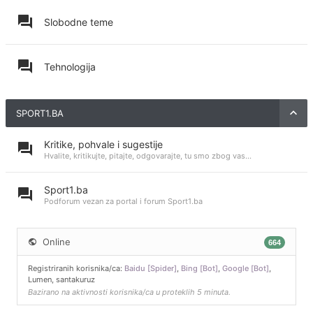
Slobodne teme
Tehnologija
SPORT1.BA
Kritike, pohvale i sugestije
Hvalite, kritikujte, pitajte, odgovarajte, tu smo zbog vas...
Sport1.ba
Podforum vezan za portal i forum Sport1.ba
Online
664
Registriranih korisnika/ca:
Baidu [Spider]
,
Bing [Bot]
,
Google [Bot]
,
Lumen
,
santakuruz
Bazirano na aktivnosti korisnika/ca u proteklih 5 minuta.