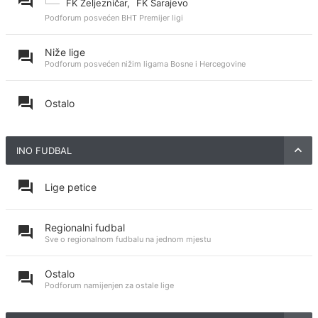
FK Željezničar
,
FK Sarajevo
Podforum posvećen BHT Premijer ligi
Niže lige
Podforum posvećen nižim ligama Bosne i Hercegovine
Ostalo
INO FUDBAL
Lige petice
Regionalni fudbal
Sve o regionalnom fudbalu na jednom mjestu
Ostalo
Podforum namijenjen za ostale lige