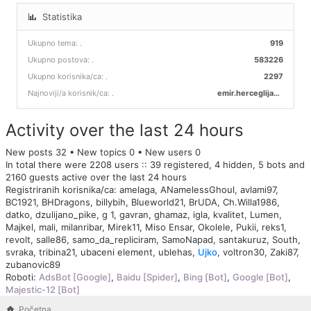
Statistika
Ukupno tema:
.
919
Ukupno postova:
.
583226
Ukupno korisnika/ca:
.
2297
Najnoviji/a korisnik/ca:
.
emir.herceglija00
Activity over the last 24 hours
New posts 32 • New topics 0 • New users 0
In total there were 2208 users :: 39 registered, 4 hidden, 5 bots and
2160 guests active over the last 24 hours
Registriranih korisnika/ca:
amelaga
,
ANamelessGhoul
,
avlami97
,
BC1921
,
BHDragons
,
billybih
,
Blueworld21
,
BrUDA
,
Ch.Willa1986
,
datko
,
dzulijano_pike
,
g 1
,
gavran
,
ghamaz
,
igla
,
kvalitet
,
Lumen
,
Majkel
,
mali
,
milanribar
,
Mirek11
,
Miso Ensar
,
Okolele
,
Pukii
,
reks1
,
revolt
,
salle86
,
samo_da_repliciram
,
SamoNapad
,
santakuruz
,
South
,
svraka
,
tribina21
,
ubaceni element
,
ublehas
,
Ujko
,
voltron30
,
Zaki87
,
zubanovic89
Roboti:
AdsBot [Google]
,
Baidu [Spider]
,
Bing [Bot]
,
Google [Bot]
,
Majestic-12 [Bot]
Početna