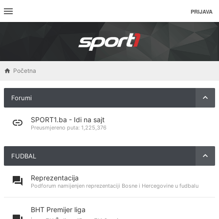
PRIJAVA
Početna
Forumi
SPORT1.ba - Idi na sajt
Preusmjereno puta:
1,225,376
FUDBAL
Reprezentacija
Podforum namijenjen reprezentaciji Bosne i Hercegovine u fudbalu
BHT Premijer liga