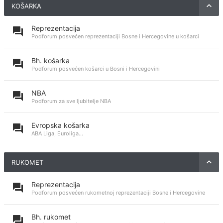
KOŠARKA
Reprezentacija
Podforum posvećen reprezentaciji Bosne i Hercegovine u košarci
Bh. košarka
Podforum posvećen košarci u Bosni i Hercegovini
NBA
Podforum za sve ljubitelje NBA
Evropska košarka
ABA Liga, Euroliga...
RUKOMET
Reprezentacija
Podforum posvećen rukometnoj reprezentaciji Bosne i Hercegovine
Bh. rukomet