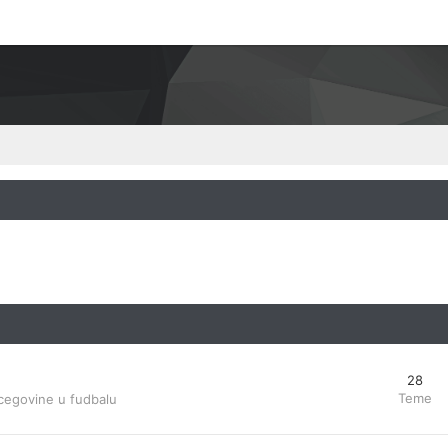
28
Teme
cegovine u fudbalu