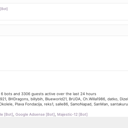
[Bot]
, 6 bots and 3306 guests active over the last 24 hours
921
,
BHDragons
,
billybih
,
Blueworld21
,
BrUDA
,
Ch.Willa1986
,
datko
,
Dize
Okolele
,
Plava Fondacija
,
reks1
,
salle86
,
SamoNapad
,
SanMan
,
santakur
e [Bot]
,
Google Adsense [Bot]
,
Majestic-12 [Bot]