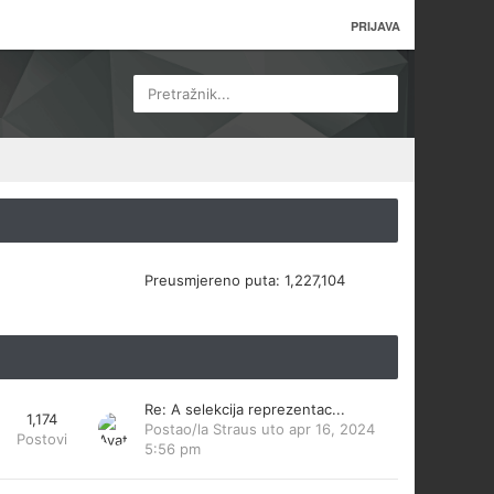
PRIJAVA
Pretražnik...
Preusmjereno puta:
1,227,104
Re: A selekcija reprezentac...
1,174
Postao/la
Straus
uto apr 16, 2024
Postovi
5:56 pm