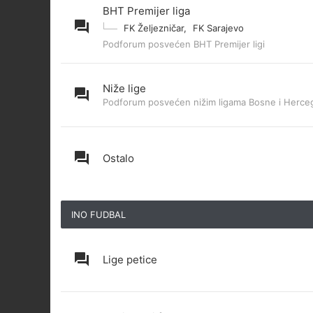
BHT Premijer liga
FK Željezničar
,
FK Sarajevo
Podforum posvećen BHT Premijer ligi
Niže lige
Podforum posvećen nižim ligama Bosne i Herce
Ostalo
INO FUDBAL
Lige petice