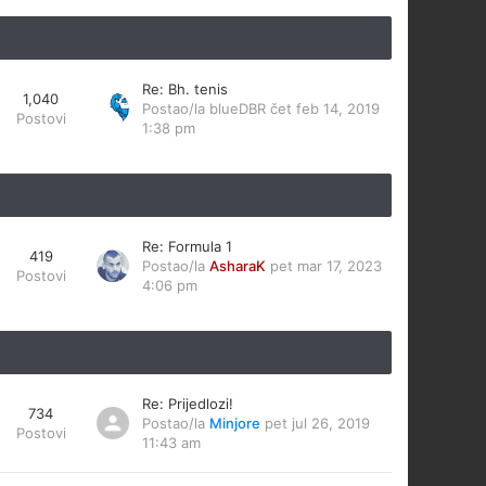
Re: Bh. tenis
1,040
Postao/la
blueDBR
čet feb 14, 2019
Postovi
1:38 pm
Re: Formula 1
419
Postao/la
AsharaK
pet mar 17, 2023
Postovi
4:06 pm
Re: Prijedlozi!
734
Postao/la
Minjore
pet jul 26, 2019
Postovi
11:43 am