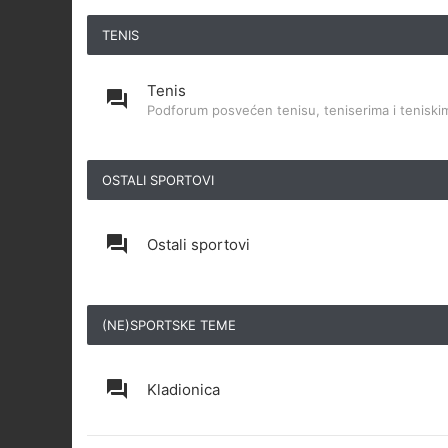
TENIS
Tenis
Podforum posvećen tenisu, teniserima i teniskim
OSTALI SPORTOVI
Ostali sportovi
(NE)SPORTSKE TEME
Kladionica