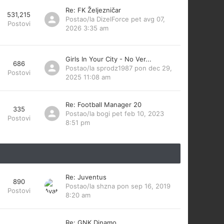
Re: FK Željezničar
531,215
Postao/la
DizelForce
pet avg 07,
Postovi
2026 3:35 am
Girls In Your City - No Ver...
686
Postao/la
sprodz1987
pon dec 29,
Postovi
2025 11:08 am
Re: Football Manager 20
335
Postao/la
bogi
pet feb 10, 2023
Postovi
8:51 pm
Re: Juventus
890
Postao/la
shzna
pon sep 16, 2019
Postovi
8:20 am
Re: GNK Dinamo