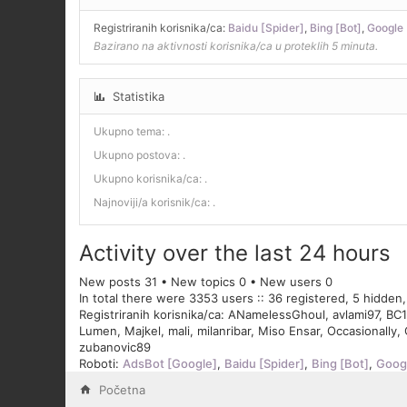
Registriranih korisnika/ca:
Baidu [Spider]
,
Bing [Bot]
,
Google 
Bazirano na aktivnosti korisnika/ca u proteklih 5 minuta.
Statistika
Ukupno tema:
.
Ukupno postova:
.
Ukupno korisnika/ca:
.
Najnoviji/a korisnik/ca:
.
Activity over the last 24 hours
New posts 31 • New topics 0 • New users 0
In total there were 3353 users :: 36 registered, 5 hidden
Registriranih korisnika/ca:
ANamelessGhoul
,
avlami97
,
BC1
Lumen
,
Majkel
,
mali
,
milanribar
,
Miso Ensar
,
Occasionally
,
zubanovic89
Roboti:
AdsBot [Google]
,
Baidu [Spider]
,
Bing [Bot]
,
Googl
Početna