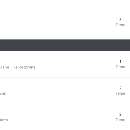
3
Teme
1
Tema
Bosne i Hercegovine
2
Teme
vini
2
Teme
ometa