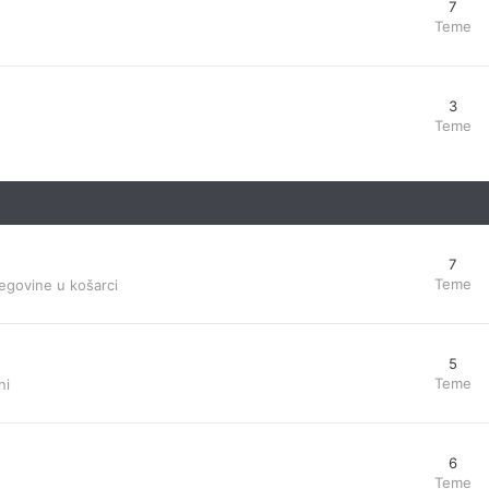
7
Teme
3
Teme
7
Teme
egovine u košarci
5
Teme
ni
6
Teme