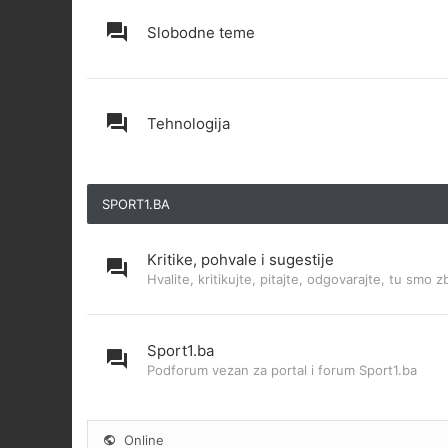
Slobodne teme
Tehnologija
SPORT1.BA
Kritike, pohvale i sugestije
Hvalite, kritikujte, pitajte, odgovarajte, tu smo z
Sport1.ba
Podforum vezan za portal i forum Sport1.ba
Online