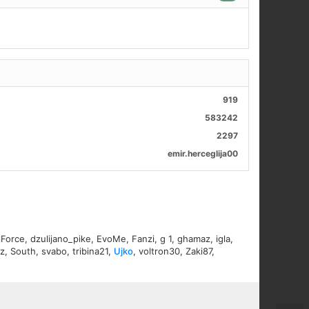
919
583242
2297
emir.herceglija00
lForce
,
dzulijano_pike
,
EvoMe
,
Fanzi
,
g 1
,
ghamaz
,
igla
,
uz
,
South
,
svabo
,
tribina21
,
Ujko
,
voltron30
,
Zaki87
,