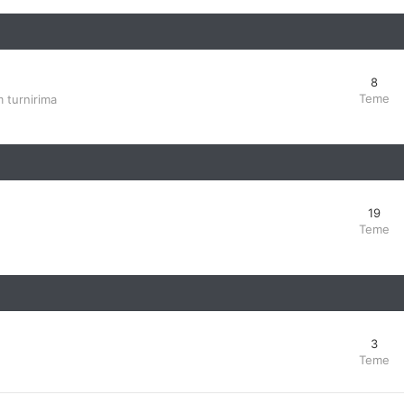
8
Teme
 turnirima
19
Teme
3
Teme