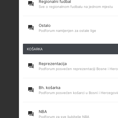
Regionalni fudbal
Sve o regionalnom fudbalu na jednom mjestu
Ostalo
Podforum namijenjen za ostale lige
KOŠARKA
Reprezentacija
Podforum posvećen reprezentaciji Bosne i Herc
Bh. košarka
Podforum posvećen košarci u Bosni i Hercegovi
NBA
Podforum za sve ljubitelje NBA