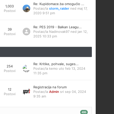
Re: Kupidomace.ba omogućio ...
1,003
Postao/la
storm_raider
ned maj 17,
Postovi
2020 9:51 pm
Re: PES 2019 - Balkan Leagu...
39
Postao/la
Nadinovak97
ned jan 12,
Postovi
2025 10:33 pm
Re: Kritike, pohvale, suges...
254
Postao/la
kemo
uto feb 13, 2024
Postovi
11:35 pm
Registracija na forum
12
Postao/la
Admin
sri sep 04, 2024
Postovi
9:35 am
495