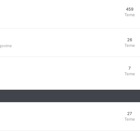
459
Teme
26
Teme
govine
7
Teme
27
Teme