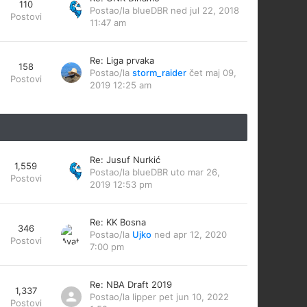
110
Postao/la
blueDBR
ned jul 22, 2018
Postovi
11:47 am
Re: Liga prvaka
158
Postao/la
storm_raider
čet maj 09,
Postovi
2019 12:25 am
Re: Jusuf Nurkić
1,559
Postao/la
blueDBR
uto mar 26,
Postovi
2019 12:53 pm
Re: KK Bosna
346
Postao/la
Ujko
ned apr 12, 2020
Postovi
7:00 pm
Re: NBA Draft 2019
1,337
Postao/la
lipper
pet jun 10, 2022
Postovi