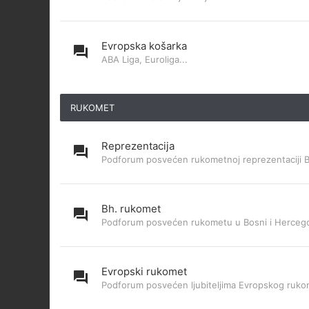
Evropska košarka
ABA Liga, Euroliga...
RUKOMET
Reprezentacija
Podforum posvećen rukometnoj reprezentaciji 
Bh. rukomet
Podforum posvećen rukometu u Bosni i Hercego
Evropski rukomet
Podforum posvećen ljubiteljima Evropskog ruk