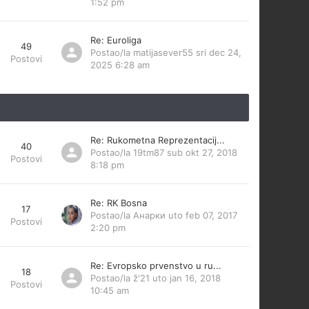
1:52 pm
Re: Euroliga
49
Postao/la
matijasever55
sri dec 24,
Postovi
2025 6:28 am
Re: Rukometna Reprezentacij...
40
Postao/la
19tm87
sub okt 27, 2018
Postovi
8:18 pm
Re: RK Bosna
17
Postao/la
Анарки
uto feb 07, 2017
Postovi
2:20 pm
Re: Evropsko prvenstvo u ru...
18
Postao/la
ž'21
uto jan 16, 2018
Postovi
10:45 am