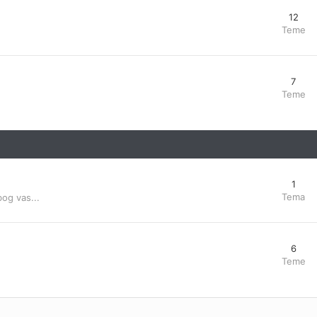
12
Teme
7
Teme
1
Tema
bog vas...
6
Teme