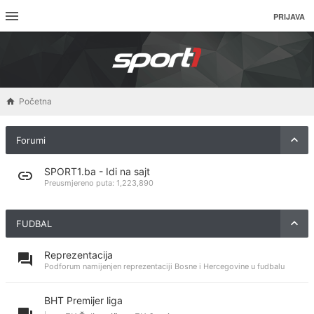
PRIJAVA
Početna
Forumi
SPORT1.ba - Idi na sajt
Preusmjereno puta:
1,223,890
FUDBAL
Reprezentacija
Podforum namijenjen reprezentaciji Bosne i Hercegovine u fudbalu
BHT Premijer liga