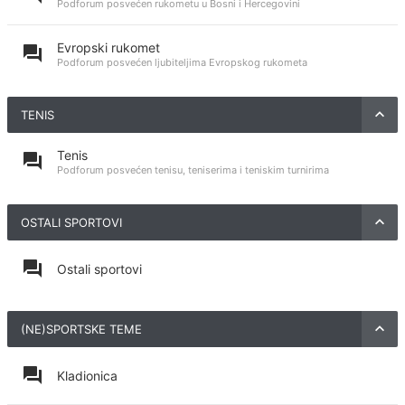
Podforum posvećen rukometu u Bosni i Hercegovini
Evropski rukomet
Podforum posvećen ljubiteljima Evropskog rukometa
TENIS
Tenis
Podforum posvećen tenisu, teniserima i teniskim turnirima
OSTALI SPORTOVI
Ostali sportovi
(NE)SPORTSKE TEME
Kladionica