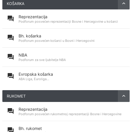
KOŠARKA
Reprezentacija
Podforum posvećen reprezentaciji Bosne i Hercegovine u košarci
Bh. košarka
Podforum posvećen košarci u Bosni i Hercegovini
NBA
Podforum za sve ljubitelje NBA
Evropska košarka
ABA Liga, Euroliga...
RUKOMET
Reprezentacija
Podforum posvećen rukometnoj reprezentaciji Bosne i Hercegovine
Bh. rukomet