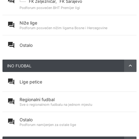
FK Željezničar
,
FK Sarajevo
Podforum posvećen BHT Premijer ligi
Niže lige
Podforum posvećen nižim ligama Bosne i Hercegovine
Ostalo
INO FUDBAL
Lige petice
Regionalni fudbal
Sve o regionalnom fudbalu na jednom mjestu
Ostalo
Podforum namijenjen za ostale lige