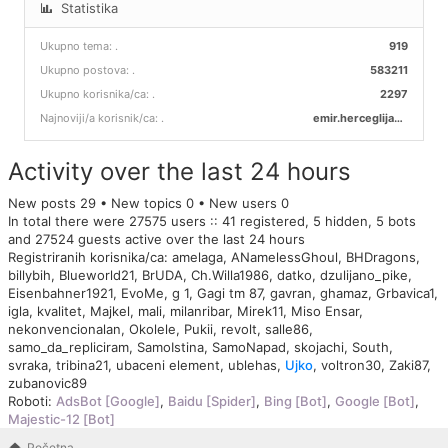
Statistika
Ukupno tema:
.
919
Ukupno postova:
.
583211
Ukupno korisnika/ca:
.
2297
Najnoviji/a korisnik/ca:
.
emir.herceglija00
Activity over the last 24 hours
New posts 29 • New topics 0 • New users 0
In total there were 27575 users :: 41 registered, 5 hidden, 5 bots
and 27524 guests active over the last 24 hours
Registriranih korisnika/ca:
amelaga
,
ANamelessGhoul
,
BHDragons
,
billybih
,
Blueworld21
,
BrUDA
,
Ch.Willa1986
,
datko
,
dzulijano_pike
,
Eisenbahner1921
,
EvoMe
,
g 1
,
Gagi tm 87
,
gavran
,
ghamaz
,
Grbavica1
,
igla
,
kvalitet
,
Majkel
,
mali
,
milanribar
,
Mirek11
,
Miso Ensar
,
nekonvencionalan
,
Okolele
,
Pukii
,
revolt
,
salle86
,
samo_da_repliciram
,
SamoIstina
,
SamoNapad
,
skojachi
,
South
,
svraka
,
tribina21
,
ubaceni element
,
ublehas
,
Ujko
,
voltron30
,
Zaki87
,
zubanovic89
Roboti:
AdsBot [Google]
,
Baidu [Spider]
,
Bing [Bot]
,
Google [Bot]
,
Majestic-12 [Bot]
Početna