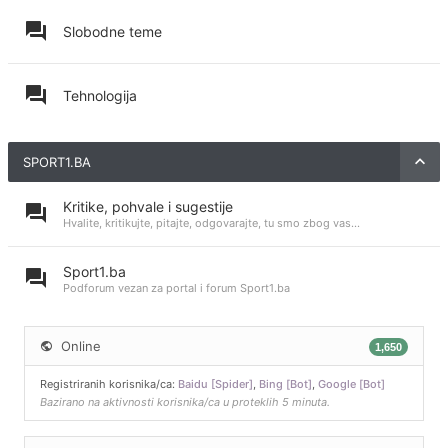
Slobodne teme
Tehnologija
SPORT1.BA
Kritike, pohvale i sugestije
Hvalite, kritikujte, pitajte, odgovarajte, tu smo zbog vas...
Sport1.ba
Podforum vezan za portal i forum Sport1.ba
Online
1,650
Registriranih korisnika/ca:
Baidu [Spider]
,
Bing [Bot]
,
Google [Bot]
Bazirano na aktivnosti korisnika/ca u proteklih 5 minuta.