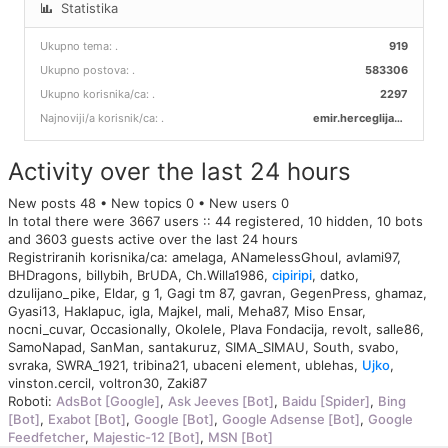
Statistika
Ukupno tema:
.
919
Ukupno postova:
.
583306
Ukupno korisnika/ca:
.
2297
Najnoviji/a korisnik/ca:
.
emir.herceglija00
Activity over the last 24 hours
New posts 48 • New topics 0 • New users 0
In total there were 3667 users :: 44 registered, 10 hidden, 10 bots
and 3603 guests active over the last 24 hours
Registriranih korisnika/ca:
amelaga
,
ANamelessGhoul
,
avlami97
,
BHDragons
,
billybih
,
BrUDA
,
Ch.Willa1986
,
cipiripi
,
datko
,
dzulijano_pike
,
Eldar
,
g 1
,
Gagi tm 87
,
gavran
,
GegenPress
,
ghamaz
,
Gyasi13
,
Haklapuc
,
igla
,
Majkel
,
mali
,
Meha87
,
Miso Ensar
,
nocni_cuvar
,
Occasionally
,
Okolele
,
Plava Fondacija
,
revolt
,
salle86
,
SamoNapad
,
SanMan
,
santakuruz
,
SIMA_SIMAU
,
South
,
svabo
,
svraka
,
SWRA_1921
,
tribina21
,
ubaceni element
,
ublehas
,
Ujko
,
vinston.cercil
,
voltron30
,
Zaki87
Roboti:
AdsBot [Google]
,
Ask Jeeves [Bot]
,
Baidu [Spider]
,
Bing
[Bot]
,
Exabot [Bot]
,
Google [Bot]
,
Google Adsense [Bot]
,
Google
Feedfetcher
,
Majestic-12 [Bot]
,
MSN [Bot]