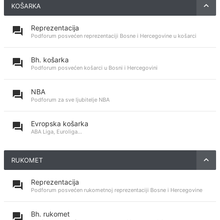
KOŠARKA
Reprezentacija
Podforum posvećen reprezentaciji Bosne i Hercegovine u košarci
Bh. košarka
Podforum posvećen košarci u Bosni i Hercegovini
NBA
Podforum za sve ljubitelje NBA
Evropska košarka
ABA Liga, Euroliga...
RUKOMET
Reprezentacija
Podforum posvećen rukometnoj reprezentaciji Bosne i Hercegovine
Bh. rukomet