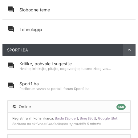
Slobodne teme
Tehnologija
SPORT1.BA
Kritike, pohvale i sugestije
Hvalite, kritikujte, pitajte, odgovarajte, tu smo zbog vas...
Sport1.ba
Podforum vezan za portal i forum Sport1.ba
Online
668
Registriranih korisnika/ca:
Baidu [Spider]
,
Bing [Bot]
,
Google [Bot]
Bazirano na aktivnosti korisnika/ca u proteklih 5 minuta.