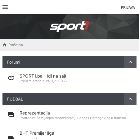
PRIJAVA
Početna
Forumi
SPORT1.ba - Idi na sajt
Preusmjereno puta:
1,230,477
FUDBAL
Reprezentacija
Podforum namijenjen reprezentaciji Bosne i Hercegovine u fudbalu
BHT Premijer liga