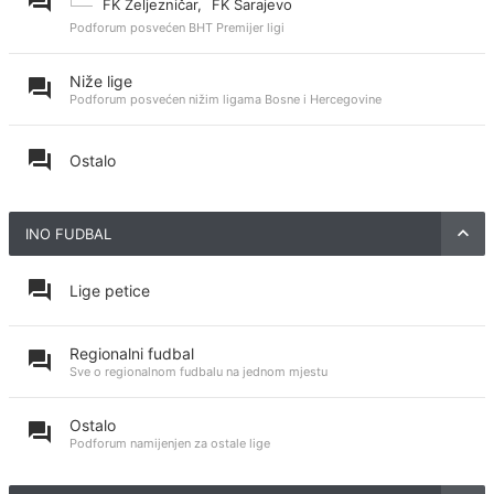
FK Željezničar
,
FK Sarajevo
Podforum posvećen BHT Premijer ligi
Niže lige
Podforum posvećen nižim ligama Bosne i Hercegovine
Ostalo
INO FUDBAL
Lige petice
Regionalni fudbal
Sve o regionalnom fudbalu na jednom mjestu
Ostalo
Podforum namijenjen za ostale lige