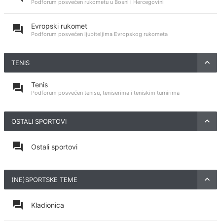
Podforum posvećen rukometu u Bosni i Hercegovini
Evropski rukomet
Podforum posvećen ljubiteljima Evropskog rukometa
TENIS
Tenis
Podforum posvećen tenisu, teniserima i teniskim turnirima
OSTALI SPORTOVI
Ostali sportovi
(NE)SPORTSKE TEME
Kladionica