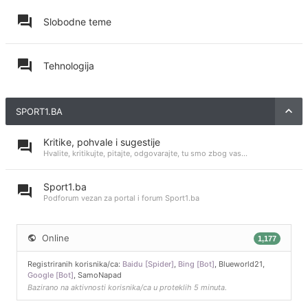
Slobodne teme
Tehnologija
SPORT1.BA
Kritike, pohvale i sugestije
Hvalite, kritikujte, pitajte, odgovarajte, tu smo zbog vas...
Sport1.ba
Podforum vezan za portal i forum Sport1.ba
Online
1,177
Registriranih korisnika/ca:
Baidu [Spider]
,
Bing [Bot]
,
Blueworld21
,
Google [Bot]
,
SamoNapad
Bazirano na aktivnosti korisnika/ca u proteklih 5 minuta.