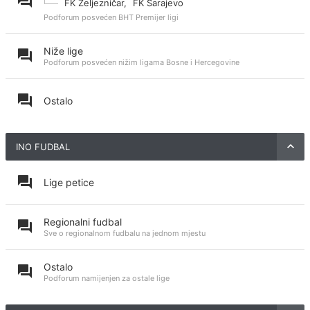
FK Željezničar
,
FK Sarajevo
Podforum posvećen BHT Premijer ligi
Niže lige
Podforum posvećen nižim ligama Bosne i Hercegovine
Ostalo
INO FUDBAL
Lige petice
Regionalni fudbal
Sve o regionalnom fudbalu na jednom mjestu
Ostalo
Podforum namijenjen za ostale lige