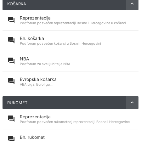
KOŠARKA
Reprezentacija
Podforum posvećen reprezentaciji Bosne i Hercegovine u košarci
Bh. košarka
Podforum posvećen košarci u Bosni i Hercegovini
NBA
Podforum za sve ljubitelje NBA
Evropska košarka
ABA Liga, Euroliga...
RUKOMET
Reprezentacija
Podforum posvećen rukometnoj reprezentaciji Bosne i Hercegovine
Bh. rukomet