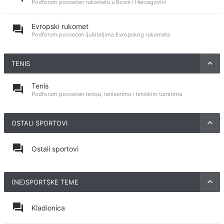
Podforum posvećen rukometu u Bosni i Hercegovini
Evropski rukomet
Podforum posvećen ljubiteljima Evropskog rukometa
TENIS
Tenis
Podforum posvećen tenisu, teniserima i teniskim turnirima
OSTALI SPORTOVI
Ostali sportovi
(NE)SPORTSKE TEME
Kladionica