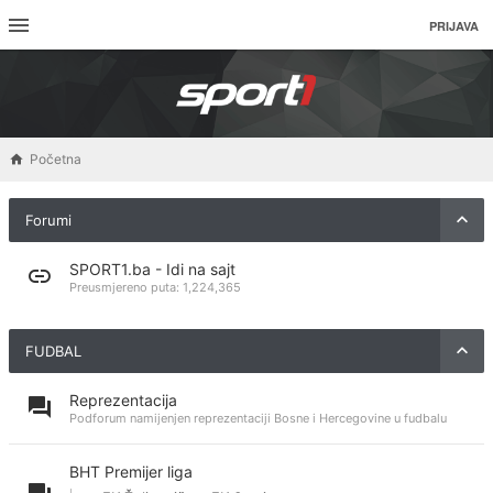
PRIJAVA
Početna
Forumi
SPORT1.ba - Idi na sajt
Preusmjereno puta:
1,224,365
FUDBAL
Reprezentacija
Podforum namijenjen reprezentaciji Bosne i Hercegovine u fudbalu
BHT Premijer liga