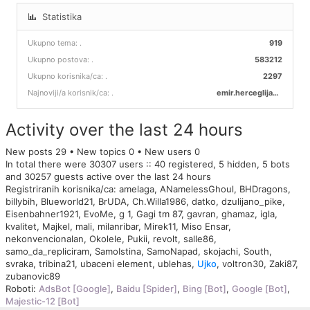
Statistika
Ukupno tema:
.
919
Ukupno postova:
.
583212
Ukupno korisnika/ca:
.
2297
Najnoviji/a korisnik/ca:
.
emir.herceglija00
Activity over the last 24 hours
New posts 29 • New topics 0 • New users 0
In total there were 30307 users :: 40 registered, 5 hidden, 5 bots
and 30257 guests active over the last 24 hours
Registriranih korisnika/ca:
amelaga
,
ANamelessGhoul
,
BHDragons
,
billybih
,
Blueworld21
,
BrUDA
,
Ch.Willa1986
,
datko
,
dzulijano_pike
,
Eisenbahner1921
,
EvoMe
,
g 1
,
Gagi tm 87
,
gavran
,
ghamaz
,
igla
,
kvalitet
,
Majkel
,
mali
,
milanribar
,
Mirek11
,
Miso Ensar
,
nekonvencionalan
,
Okolele
,
Pukii
,
revolt
,
salle86
,
samo_da_repliciram
,
SamoIstina
,
SamoNapad
,
skojachi
,
South
,
svraka
,
tribina21
,
ubaceni element
,
ublehas
,
Ujko
,
voltron30
,
Zaki87
,
zubanovic89
Roboti:
AdsBot [Google]
,
Baidu [Spider]
,
Bing [Bot]
,
Google [Bot]
,
Majestic-12 [Bot]