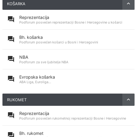
KOŠARKA
Reprezentacija
Podforum posvećen reprezentaciji Bosne i Hercegovine u košarci
Bh. košarka
Podforum posvećen košarci u Bosni i Hercegovini
NBA
Podforum za sve ljubitelje NBA
Evropska košarka
ABA Liga, Euroliga...
RUKOMET
Reprezentacija
Podforum posvećen rukometnoj reprezentaciji Bosne i Hercegovine
Bh. rukomet