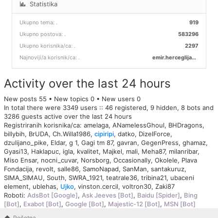
Statistika
Ukupno tema:
.
919
Ukupno postova:
.
583296
Ukupno korisnika/ca:
.
2297
Najnoviji/a korisnik/ca:
.
emir.herceglija00
Activity over the last 24 hours
New posts 55 • New topics 0 • New users 0
In total there were 3349 users :: 46 registered, 9 hidden, 8 bots and
3286 guests active over the last 24 hours
Registriranih korisnika/ca:
amelaga
,
ANamelessGhoul
,
BHDragons
,
billybih
,
BrUDA
,
Ch.Willa1986
,
cipiripi
,
datko
,
DizelForce
,
dzulijano_pike
,
Eldar
,
g 1
,
Gagi tm 87
,
gavran
,
GegenPress
,
ghamaz
,
Gyasi13
,
Haklapuc
,
igla
,
kvalitet
,
Majkel
,
mali
,
Meha87
,
milanribar
,
Miso Ensar
,
nocni_cuvar
,
Norsborg
,
Occasionally
,
Okolele
,
Plava
Fondacija
,
revolt
,
salle86
,
SamoNapad
,
SanMan
,
santakuruz
,
SIMA_SIMAU
,
South
,
SWRA_1921
,
teatrale36
,
tribina21
,
ubaceni
element
,
ublehas
,
Ujko
,
vinston.cercil
,
voltron30
,
Zaki87
Roboti:
AdsBot [Google]
,
Ask Jeeves [Bot]
,
Baidu [Spider]
,
Bing
[Bot]
,
Exabot [Bot]
,
Google [Bot]
,
Majestic-12 [Bot]
,
MSN [Bot]
Početna