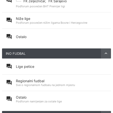
FK Željezničar
,
FK Sarajevo
Podforum posvećen BHT Premijer ligi
Niže lige
Podforum posvećen nižim ligama Bosne i Hercegovine
Ostalo
INO FUDBAL
Lige petice
Regionalni fudbal
Sve o regionalnom fudbalu na jednom mjestu
Ostalo
Podforum namijenjen za ostale lige