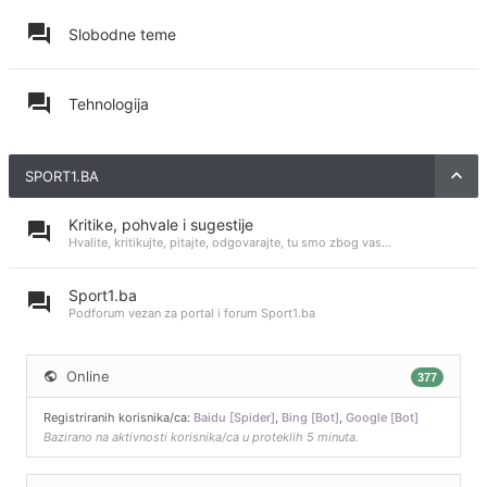
Slobodne teme
Tehnologija
SPORT1.BA
Kritike, pohvale i sugestije
Hvalite, kritikujte, pitajte, odgovarajte, tu smo zbog vas...
Sport1.ba
Podforum vezan za portal i forum Sport1.ba
Online
377
Registriranih korisnika/ca:
Baidu [Spider]
,
Bing [Bot]
,
Google [Bot]
Bazirano na aktivnosti korisnika/ca u proteklih 5 minuta.