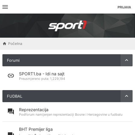
PRIJAVA
Početna
Forumi
SPORT1.ba - Idi na sajt
Preusmjereno puta:
1,229,194
FUDBAL
Reprezentacija
Podforum namijenjen reprezentaciji Bosne i Hercegovine u fudbalu
BHT Premijer liga