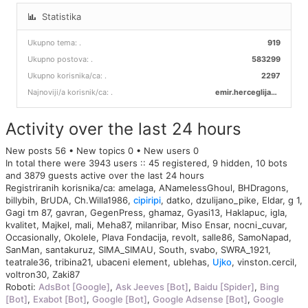
Statistika
Ukupno tema:
.
919
Ukupno postova:
.
583299
Ukupno korisnika/ca:
.
2297
Najnoviji/a korisnik/ca:
.
emir.herceglija00
Activity over the last 24 hours
New posts 56 • New topics 0 • New users 0
In total there were 3943 users :: 45 registered, 9 hidden, 10 bots
and 3879 guests active over the last 24 hours
Registriranih korisnika/ca:
amelaga
,
ANamelessGhoul
,
BHDragons
,
billybih
,
BrUDA
,
Ch.Willa1986
,
cipiripi
,
datko
,
dzulijano_pike
,
Eldar
,
g 1
,
Gagi tm 87
,
gavran
,
GegenPress
,
ghamaz
,
Gyasi13
,
Haklapuc
,
igla
,
kvalitet
,
Majkel
,
mali
,
Meha87
,
milanribar
,
Miso Ensar
,
nocni_cuvar
,
Occasionally
,
Okolele
,
Plava Fondacija
,
revolt
,
salle86
,
SamoNapad
,
SanMan
,
santakuruz
,
SIMA_SIMAU
,
South
,
svabo
,
SWRA_1921
,
teatrale36
,
tribina21
,
ubaceni element
,
ublehas
,
Ujko
,
vinston.cercil
,
voltron30
,
Zaki87
Roboti:
AdsBot [Google]
,
Ask Jeeves [Bot]
,
Baidu [Spider]
,
Bing
[Bot]
,
Exabot [Bot]
,
Google [Bot]
,
Google Adsense [Bot]
,
Google