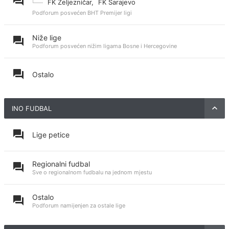
FK Željezničar
,
FK Sarajevo
Podforum posvećen BHT Premijer ligi
Niže lige
Podforum posvećen nižim ligama Bosne i Hercegovine
Ostalo
INO FUDBAL
Lige petice
Regionalni fudbal
Sve o regionalnom fudbalu na jednom mjestu
Ostalo
Podforum namijenjen za ostale lige