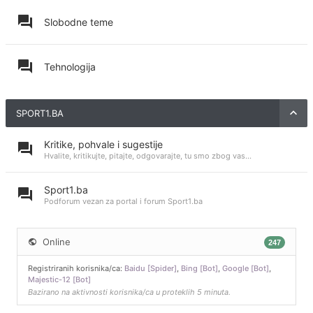
Slobodne teme
Tehnologija
SPORT1.BA
Kritike, pohvale i sugestije
Hvalite, kritikujte, pitajte, odgovarajte, tu smo zbog vas...
Sport1.ba
Podforum vezan za portal i forum Sport1.ba
Online
247
Registriranih korisnika/ca:
Baidu [Spider]
,
Bing [Bot]
,
Google [Bot]
,
Majestic-12 [Bot]
Bazirano na aktivnosti korisnika/ca u proteklih 5 minuta.