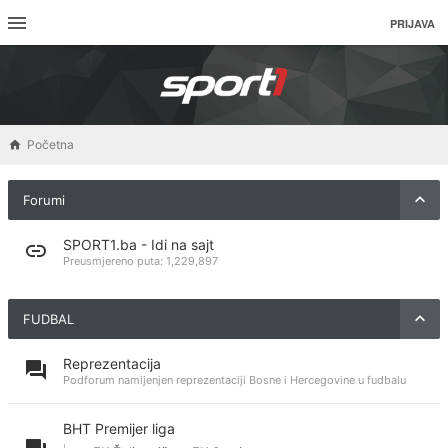
PRIJAVA
Početna
Forumi
SPORT1.ba - Idi na sajt
Preusmjereno puta:
1,229,897
FUDBAL
Reprezentacija
Podforum namijenjen reprezentaciji Bosne i Hercegovine u fudbalu
BHT Premijer liga