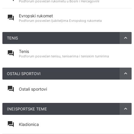
Podforum posvećen rukometu u Bosni i Hercegovini
Evropski rukomet
Podforum posvećen ljubiteljima Evropskog rukometa
TENIS
Tenis
Podforum posvećen tenisu, teniserima i teniskim turnirima
OSTALI SPORTOVI
Ostali sportovi
(NE)SPORTSKE TEME
Kladionica