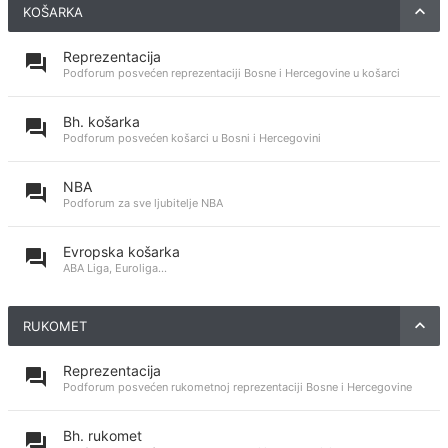
KOŠARKA
Reprezentacija
Podforum posvećen reprezentaciji Bosne i Hercegovine u košarci
Bh. košarka
Podforum posvećen košarci u Bosni i Hercegovini
NBA
Podforum za sve ljubitelje NBA
Evropska košarka
ABA Liga, Euroliga...
RUKOMET
Reprezentacija
Podforum posvećen rukometnoj reprezentaciji Bosne i Hercegovine
Bh. rukomet