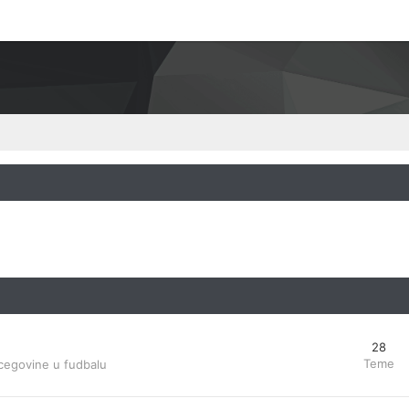
28
Teme
cegovine u fudbalu