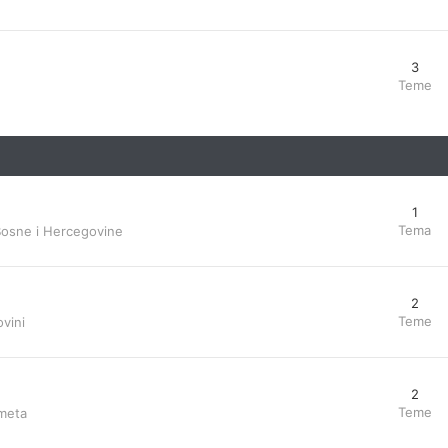
3
Teme
1
Tema
Bosne i Hercegovine
2
Teme
vini
2
Teme
ometa