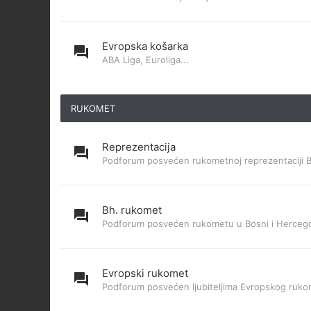
Evropska košarka
ABA Liga, Euroliga...
RUKOMET
Reprezentacija
Podforum posvećen rukometnoj reprezentaciji 
Bh. rukomet
Podforum posvećen rukometu u Bosni i Hercego
Evropski rukomet
Podforum posvećen ljubiteljima Evropskog ruk