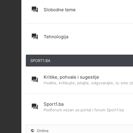
Slobodne teme
Tehnologija
SPORT1.BA
Kritike, pohvale i sugestije
Hvalite, kritikujte, pitajte, odgovarajte, tu smo z
Sport1.ba
Podforum vezan za portal i forum Sport1.ba
Online