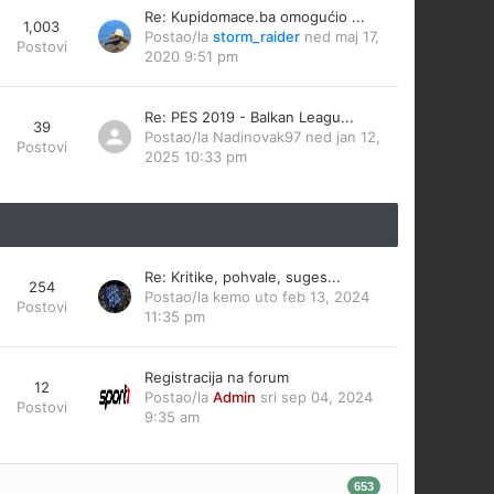
Re: Kupidomace.ba omogućio ...
1,003
Postao/la
storm_raider
ned maj 17,
Postovi
2020 9:51 pm
Re: PES 2019 - Balkan Leagu...
39
Postao/la
Nadinovak97
ned jan 12,
Postovi
2025 10:33 pm
Re: Kritike, pohvale, suges...
254
Postao/la
kemo
uto feb 13, 2024
Postovi
11:35 pm
Registracija na forum
12
Postao/la
Admin
sri sep 04, 2024
Postovi
9:35 am
653