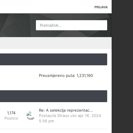
PRIJAVA
Pretražnik...
Preusmjereno puta:
1,231,160
Re: A selekcija reprezentac...
1,174
Postao/la
Straus
uto apr 16, 2024
Postovi
5:56 pm