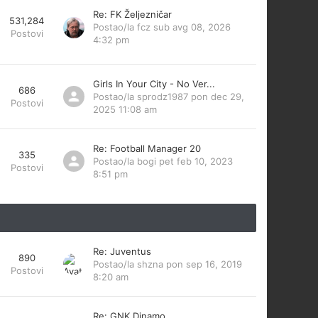
Re: FK Željezničar
531,284
Postao/la
fcz
sub avg 08, 2026
Postovi
4:32 pm
Girls In Your City - No Ver...
686
Postao/la
sprodz1987
pon dec 29,
Postovi
2025 11:08 am
Re: Football Manager 20
335
Postao/la
bogi
pet feb 10, 2023
Postovi
8:51 pm
Re: Juventus
890
Postao/la
shzna
pon sep 16, 2019
Postovi
8:20 am
Re: GNK Dinamo