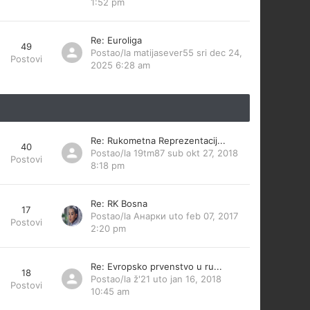
1:52 pm
Re: Euroliga
49
Postao/la
matijasever55
sri dec 24,
Postovi
2025 6:28 am
Re: Rukometna Reprezentacij...
40
Postao/la
19tm87
sub okt 27, 2018
Postovi
8:18 pm
Re: RK Bosna
17
Postao/la
Анарки
uto feb 07, 2017
Postovi
2:20 pm
Re: Evropsko prvenstvo u ru...
18
Postao/la
ž'21
uto jan 16, 2018
Postovi
10:45 am