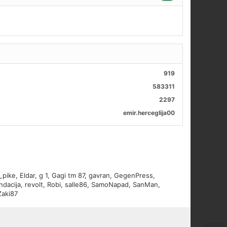
919
583311
2297
emir.herceglija00
_pike
,
Eldar
,
g 1
,
Gagi tm 87
,
gavran
,
GegenPress
,
ndacija
,
revolt
,
Robi
,
salle86
,
SamoNapad
,
SanMan
,
Zaki87