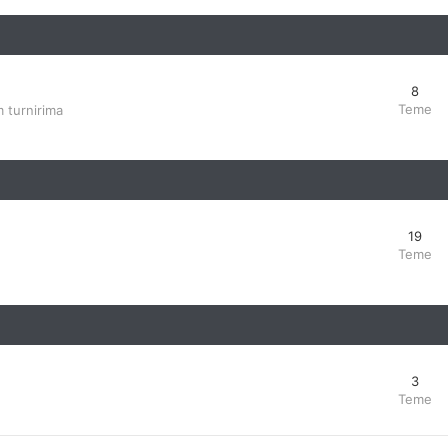
8
Teme
 turnirima
19
Teme
3
Teme