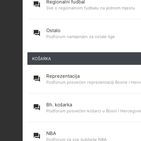
Regionalni fudbal
Sve o regionalnom fudbalu na jednom mjestu
Ostalo
Podforum namijenjen za ostale lige
KOŠARKA
Reprezentacija
Podforum posvećen reprezentaciji Bosne i Herc
Bh. košarka
Podforum posvećen košarci u Bosni i Hercegovi
NBA
Podforum za sve ljubitelje NBA