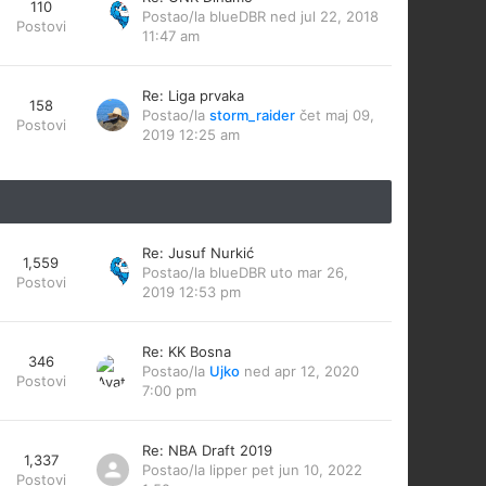
110
Postao/la
blueDBR
ned jul 22, 2018
Postovi
11:47 am
Re: Liga prvaka
158
Postao/la
storm_raider
čet maj 09,
Postovi
2019 12:25 am
Re: Jusuf Nurkić
1,559
Postao/la
blueDBR
uto mar 26,
Postovi
2019 12:53 pm
Re: KK Bosna
346
Postao/la
Ujko
ned apr 12, 2020
Postovi
7:00 pm
Re: NBA Draft 2019
1,337
Postao/la
lipper
pet jun 10, 2022
Postovi