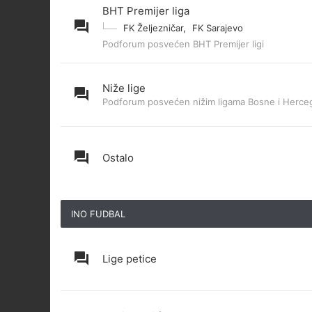
BHT Premijer liga
FK Željezničar
,
FK Sarajevo
Podforum posvećen BHT Premijer ligi
Niže lige
Podforum posvećen nižim ligama Bosne i Herce
Ostalo
INO FUDBAL
Lige petice