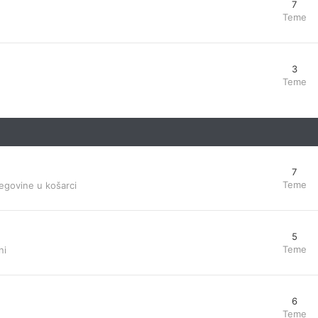
7
Teme
3
Teme
7
Teme
egovine u košarci
5
Teme
ni
6
Teme