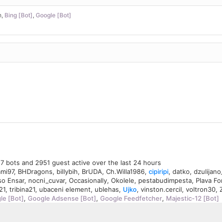
h
,
Bing [Bot]
,
Google [Bot]
, 7 bots and 2951 guest active over the last 24 hours
ami97
,
BHDragons
,
billybih
,
BrUDA
,
Ch.Willa1986
,
cipiripi
,
datko
,
dzulijano
so Ensar
,
nocni_cuvar
,
Occasionally
,
Okolele
,
pestabudimpesta
,
Plava Fo
21
,
tribina21
,
ubaceni element
,
ublehas
,
Ujko
,
vinston.cercil
,
voltron30
,
le [Bot]
,
Google Adsense [Bot]
,
Google Feedfetcher
,
Majestic-12 [Bot]