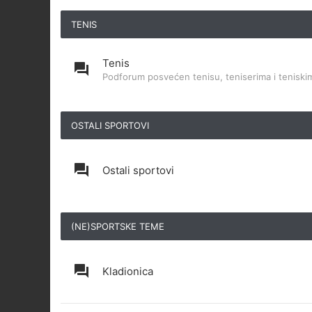
TENIS
Tenis
Podforum posvećen tenisu, teniserima i teniskim
OSTALI SPORTOVI
Ostali sportovi
(NE)SPORTSKE TEME
Kladionica