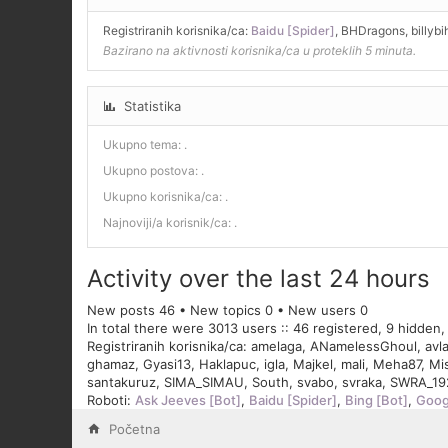
Registriranih korisnika/ca:
Baidu [Spider]
,
BHDragons
,
billybi
Bazirano na aktivnosti korisnika/ca u proteklih 5 minuta.
Statistika
Ukupno tema:
.
Ukupno postova:
.
Ukupno korisnika/ca:
.
Najnoviji/a korisnik/ca:
.
Activity over the last 24 hours
New posts 46 • New topics 0 • New users 0
In total there were 3013 users :: 46 registered, 9 hidden
Registriranih korisnika/ca:
amelaga
,
ANamelessGhoul
,
avl
ghamaz
,
Gyasi13
,
Haklapuc
,
igla
,
Majkel
,
mali
,
Meha87
,
Mi
santakuruz
,
SIMA_SIMAU
,
South
,
svabo
,
svraka
,
SWRA_19
Roboti:
Ask Jeeves [Bot]
,
Baidu [Spider]
,
Bing [Bot]
,
Goog
Početna