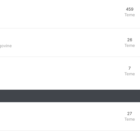
459
Teme
26
Teme
govine
7
Teme
27
Teme