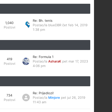
Re: Bh. tenis
1,040
Postao/la
blueDBR
čet feb 14, 2019
Postovi
1:38 pm
Re: Formula 1
419
Postao/la
AsharaK
pet mar 17, 2023
Postovi
4:06 pm
Re: Prijedlozi!
734
Postao/la
Minjore
pet jul 26, 2019
Postovi
11:43 am